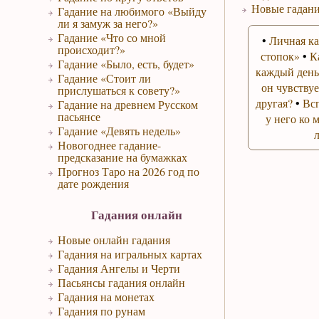
Новые гадани
Гадание на любимого «Выйду
ли я замуж за него?»
Гадание «Что со мной
•
Личная ка
происходит?»
стопок»
•
К
Гадание «Было, есть, будет»
каждый день
Гадание «Стоит ли
он чувствуе
прислушаться к совету?»
другая?
•
Вс
Гадание на древнем Русском
пасьянсе
у него ко 
Гадание «Девять недель»
Новогоднее гадание-
предсказание на бумажках
Прогноз Таро на 2026 год по
дате рождения
Гадания онлайн
Новые онлайн гадания
Гадания на игральных картах
Гадания Ангелы и Черти
Пасьянсы гадания онлайн
Гадания на монетах
Гадания по рунам