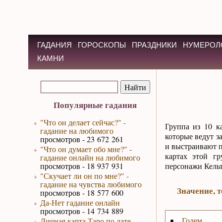
ГАДАНИЯ
ГОРОСКОПЫ
ПРАЗДНИКИ
НУМЕРОЛ
КАМНИ
Популярные гадания
"Что он делает сейчас?" -
Группа из 10 к
гадание на любимого
которые ведут з
просмотров - 23 672 261
и выстраивают п
"Что он думает обо мне?" -
картах этой г
гадание онлайн на любимого
просмотров - 18 937 931
персонажи Кельт
"Скучает ли он по мне?" -
гадание на чувства любимого
Значение, 
просмотров - 18 577 600
Да-Нет гадание онлайн
просмотров - 14 734 889
Голем
Личная карта Таро по дате