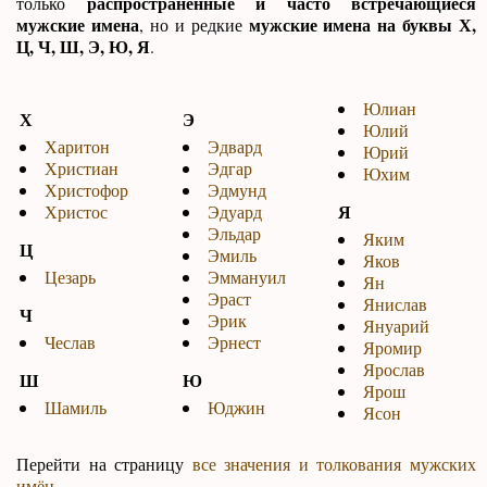
распространенные и часто встречающиеся
только
мужские имена
мужские имена на буквы Х,
, но и редкие
Ц, Ч, Ш, Э, Ю, Я
.
Юлиан
Х
Э
Юлий
Харитон
Эдвард
Юрий
Христиан
Эдгар
Юхим
Христофор
Эдмунд
Я
Христос
Эдуард
Эльдар
Яким
Ц
Эмиль
Яков
Цезарь
Эммануил
Ян
Эраст
Янислав
Ч
Эрик
Януарий
Чеслав
Эрнест
Яромир
Ярослав
Ш
Ю
Ярош
Шамиль
Юджин
Ясон
Перейти на страницу
все значения и толкования мужских
имён