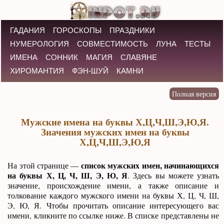
ГАДАНИЯ
ГОРОСКОПЫ
ПРАЗДНИКИ
НУМЕРОЛОГИЯ
СОВМЕСТИМОСТЬ
ЛУНА
ТЕСТЫ
ИМЕНА
СОННИК
МАГИЯ
СЛАВЯНЕ
ХИРОМАНТИЯ
ФЭН-ШУЙ
КАМНИ
Мужские имена на буквы Х,Ц,Ч,Ш,Э,Ю,Я.
Значения мужских имен на буквы
Х,Ц,Ч,Ш,Э,Ю,Я
список мужских имен, начинающихся
На этой странице —
на буквы Х, Ц, Ч, Ш, Э, Ю, Я
. Здесь вы можете узнать
значение, происхождение имени, а также описание и
толкование каждого мужского имени на буквы Х, Ц, Ч, Ш,
Э, Ю, Я. Чтобы прочитать описание интересующего вас
имени, кликните по ссылке ниже. В списке представлены не