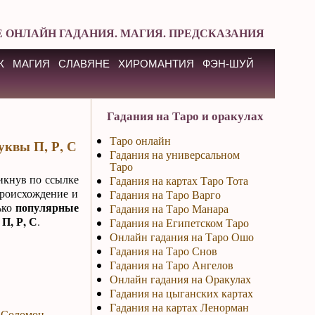
 ОНЛАЙН ГАДАНИЯ. МАГИЯ. ПРЕДСКАЗАНИЯ
К
МАГИЯ
СЛАВЯНЕ
ХИРОМАНТИЯ
ФЭН-ШУЙ
Гадания на Таро и оракулах
Таро онлайн
уквы П, Р, С
Гадания на универсальном
Таро
икнув по ссылке
Гадания на картах Таро Тота
происхождение и
Гадания на Таро Варго
популярные
ько
Гадания на Таро Манара
П, Р, С
.
Гадания на Египетском Таро
Онлайн гадания на Таро Ошо
Гадания на Таро Снов
Гадания на Таро Ангелов
Онлайн гадания на Оракулах
Гадания на цыганских картах
Гадания на картах Ленорман
Соломон