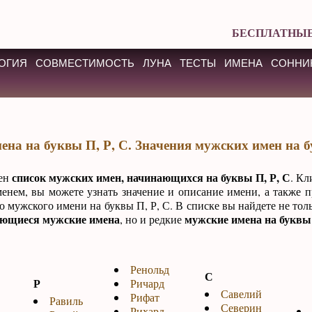
БЕСПЛАТНЫЕ
ОГИЯ
СОВМЕСТИМОСТЬ
ЛУНА
ТЕСТЫ
ИМЕНА
СОННИ
на на буквы П, Р, С. Значения мужских имен на б
список мужских имен, начинающихся на буквы П, Р, С
лен
. Кл
енем, вы можете узнать значение и описание имени, а также 
о мужского имени на буквы П, Р, С. В списке вы найдете не тол
ающиеся мужские имена
мужские имена на буквы 
, но и редкие
Ренольд
С
Р
Ричард
Савелий
Рифат
Равиль
Северин
Рихард