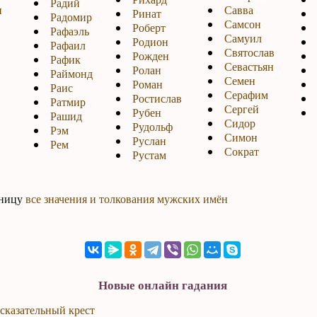
Радий
н
Савва
Ринат
Радомир
Самсон
Роберт
Рафаэль
Самуил
Родион
Рафаил
Святослав
Рожден
Рафик
Севастьян
Ролан
Раймонд
Семен
Роман
Раис
Серафим
Ростислав
Ратмир
Сергей
Рубен
Рашид
Сидор
Рудольф
Рэм
Симон
Руслан
Рем
Сократ
Рустам
аницу
все значения и толкования мужских имён
Новые онлайн гадания
сказательный крест