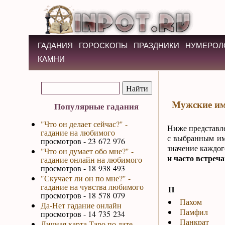
ГАДАНИЯ
ГОРОСКОПЫ
ПРАЗДНИКИ
НУМЕРОЛ
КАМНИ
Мужские име
Популярные гадания
"Что он делает сейчас?" -
Ниже представ
гадание на любимого
с выбранным им
просмотров - 23 672 976
значение каждог
"Что он думает обо мне?" -
и часто встреч
гадание онлайн на любимого
просмотров - 18 938 493
"Скучает ли он по мне?" -
гадание на чувства любимого
П
просмотров - 18 578 079
Пахом
Да-Нет гадание онлайн
Памфил
просмотров - 14 735 234
Панкрат
Личная карта Таро по дате