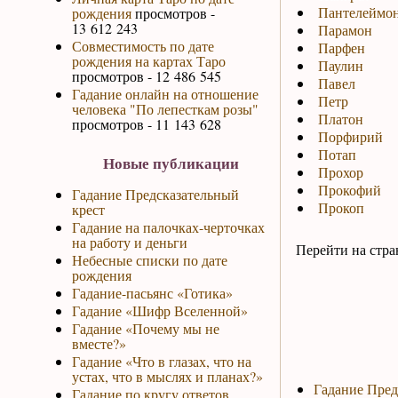
Пантелеймо
рождения
просмотров -
13 612 243
Парамон
Совместимость по дате
Парфен
рождения на картах Таро
Паулин
просмотров - 12 486 545
Павел
Гадание онлайн на отношение
Петр
человека "По лепесткам розы"
Платон
просмотров - 11 143 628
Порфирий
Потап
Новые публикации
Прохор
Прокофий
Гадание Предсказательный
Прокоп
крест
Гадание на палочках-черточках
на работу и деньги
Перейти на стр
Небесные списки по дате
рождения
Гадание-пасьянс «Готика»
Гадание «Шифр Вселенной»
Гадание «Почему мы не
вместе?»
Гадание «Что в глазах, что на
устах, что в мыслях и планах?»
Гадание Пред
Гадание по кругу ответов