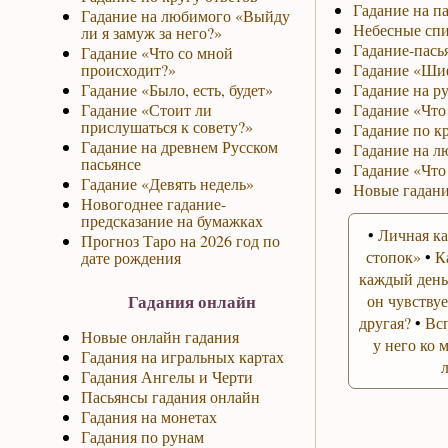
Гадание на па
Гадание на любимого «Выйду
Небесные спи
ли я замуж за него?»
Гадание-пась
Гадание «Что со мной
происходит?»
Гадание «Ши
Гадание «Было, есть, будет»
Гадание на р
Гадание «Стоит ли
Гадание «Что 
прислушаться к совету?»
Гадание по к
Гадание на древнем Русском
Гадание на л
пасьянсе
Гадание «Что
Гадание «Девять недель»
Новые гадани
Новогоднее гадание-
предсказание на бумажках
•
Личная ка
Прогноз Таро на 2026 год по
стопок»
•
К
дате рождения
каждый день
Гадания онлайн
он чувствуе
другая?
•
Вс
Новые онлайн гадания
у него ко 
Гадания на игральных картах
Гадания Ангелы и Черти
Пасьянсы гадания онлайн
Гадания на монетах
Гадания по рунам