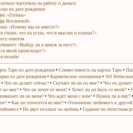
лочках-черточках на работу и деньги
ски по дате рождения
янс «Готика»
фр Вселенной»
унах «Почему мы не вместе?»
в глазах, что на устах, что в мыслях и планах?»
ругу ответов
юбимого «Выйду ли я замуж за него?»
 со мной происходит?»
я онлайн
рта Таро по дате рождения
•
Совместимость на картах Таро
•
Пас
арма по дате рождения
•
Кармические отношения
•
365 Небесных
•
Что он делает сейчас?
•
Скучает ли он по мне?
•
Что он думает
т ко мне?
•
Что он хочет от меня?
•
Хочет ли он быть со мной?
•
поминает ли он меня?
•
Что ждет меня с ним?
•
Нужна ли я ему?
мне?
•
Как он относится ко мне?
•
Отношение любимого к другой
любимого
•
На двух иголках на любовь
•
Гадание по лепесткам р