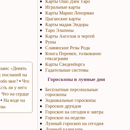
Карты Ошо Дзен Таро
Игральные карты
Карты Марии Ленорман
Цыганские карты
Карты мадам Эндоры
Таро Эльтины
Карты Ангелов и чертей
Руны
Славянские Резы Рода
Книга Перемен, толкование
гексаграмм
Карты Сведенборга
ьянс «Девять
Гадательные системы
 посланий на
Гороскопы и лунные дни
 обо мне?
•
Что
Есть ли у него
Бесплатные персональные
•
Что на сердце
гороскопы
•
На воде на
Зодиакальные гороскопы
Гороскоп друидов
озы
Гороскоп на сегодня и завтра
Гороскоп на неделю
Лунный гороскоп на сегодня
Лунный календарь