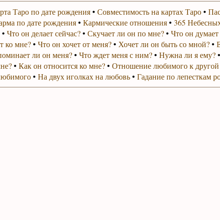
рта Таро по дате рождения
•
Совместимость на картах Таро
•
Пас
арма по дате рождения
•
Кармические отношения
•
365 Небесных
•
Что он делает сейчас?
•
Скучает ли он по мне?
•
Что он думает
т ко мне?
•
Что он хочет от меня?
•
Хочет ли он быть со мной?
•
поминает ли он меня?
•
Что ждет меня с ним?
•
Нужна ли я ему?
мне?
•
Как он относится ко мне?
•
Отношение любимого к другой
любимого
•
На двух иголках на любовь
•
Гадание по лепесткам р