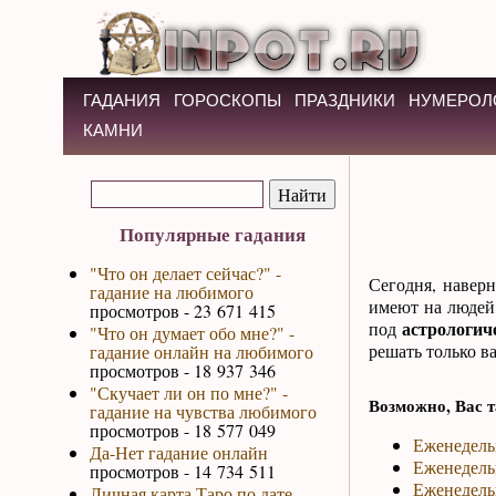
ГАДАНИЯ
ГОРОСКОПЫ
ПРАЗДНИКИ
НУМЕРОЛ
КАМНИ
Популярные гадания
"Что он делает сейчас?" -
Сегодня, наверн
гадание на любимого
имеют на людей 
просмотров - 23 671 415
астрологич
под
"Что он думает обо мне?" -
решать только в
гадание онлайн на любимого
просмотров - 18 937 346
"Скучает ли он по мне?" -
Возможно, Вас т
гадание на чувства любимого
просмотров - 18 577 049
Еженедель
Да-Нет гадание онлайн
Еженедель
просмотров - 14 734 511
Еженедель
Личная карта Таро по дате