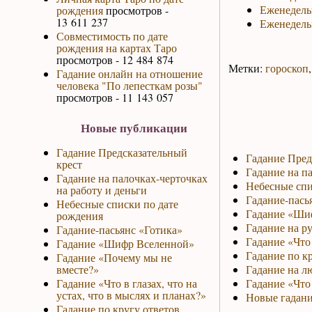
Еженедель
рождения
просмотров -
13 611 237
Еженедель
Совместимость по дате
рождения на картах Таро
просмотров - 12 484 874
Метки:
гороскоп
Гадание онлайн на отношение
человека "По лепесткам розы"
просмотров - 11 143 057
Новые публикации
Гадание Предсказательный
Гадание Пред
крест
Гадание на па
Гадание на палочках-черточках
Небесные спи
на работу и деньги
Гадание-пась
Небесные списки по дате
Гадание «Ши
рождения
Гадание на р
Гадание-пасьянс «Готика»
Гадание «Что 
Гадание «Шифр Вселенной»
Гадание по к
Гадание «Почему мы не
вместе?»
Гадание на л
Гадание «Что в глазах, что на
Гадание «Что
устах, что в мыслях и планах?»
Новые гадани
Гадание по кругу ответов