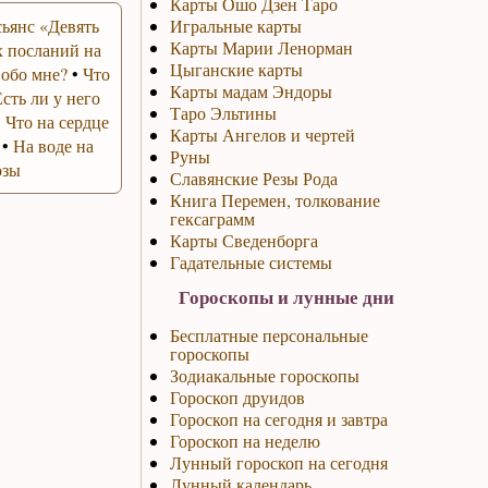
Карты Ошо Дзен Таро
ьянс «Девять
Игральные карты
Карты Марии Ленорман
 посланий на
Цыганские карты
 обо мне?
•
Что
Карты мадам Эндоры
Есть ли у него
Таро Эльтины
•
Что на сердце
Карты Ангелов и чертей
•
На воде на
Руны
озы
Славянские Резы Рода
Книга Перемен, толкование
гексаграмм
Карты Сведенборга
Гадательные системы
Гороскопы и лунные дни
Бесплатные персональные
гороскопы
Зодиакальные гороскопы
Гороскоп друидов
Гороскоп на сегодня и завтра
Гороскоп на неделю
Лунный гороскоп на сегодня
Лунный календарь