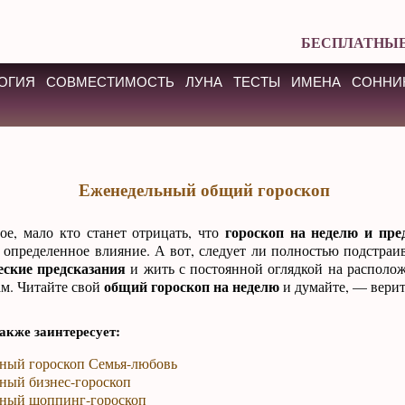
БЕСПЛАТНЫЕ
ОГИЯ
СОВМЕСТИМОСТЬ
ЛУНА
ТЕСТЫ
ИМЕНА
СОННИ
Еженедельный общий гороскоп
гороскоп на неделю и пред
ое, мало кто станет отрицать, что
определенное влияние. А вот, следует ли полностью подстраи
еские предсказания
и жить с постоянной оглядкой на располо
общий гороскоп на неделю
ам. Читайте свой
и думайте, — верит
акже заинтересует:
ный гороскоп Семья-любовь
ный бизнес-гороскоп
ный шоппинг-гороскоп