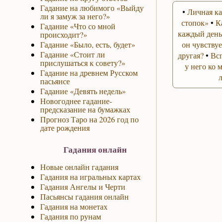
Гадание на любимого «Выйду
•
Личная ка
ли я замуж за него?»
стопок»
•
К
Гадание «Что со мной
каждый день
происходит?»
Гадание «Было, есть, будет»
он чувствуе
Гадание «Стоит ли
другая?
•
Вс
прислушаться к совету?»
у него ко 
Гадание на древнем Русском
пасьянсе
Гадание «Девять недель»
Новогоднее гадание-
предсказание на бумажках
Прогноз Таро на 2026 год по
дате рождения
Гадания онлайн
Новые онлайн гадания
Гадания на игральных картах
Гадания Ангелы и Черти
Пасьянсы гадания онлайн
Гадания на монетах
Гадания по рунам