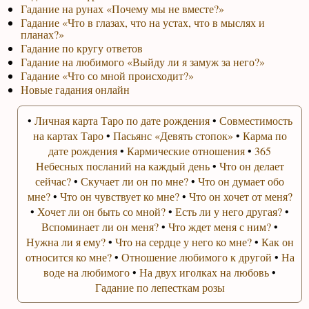
Гадание на рунах «Почему мы не вместе?»
Гадание «Что в глазах, что на устах, что в мыслях и
планах?»
Гадание по кругу ответов
Гадание на любимого «Выйду ли я замуж за него?»
Гадание «Что со мной происходит?»
Новые гадания онлайн
•
Личная карта Таро по дате рождения
•
Совместимость
на картах Таро
•
Пасьянс «Девять стопок»
•
Карма по
дате рождения
•
Кармические отношения
•
365
Небесных посланий на каждый день
•
Что он делает
сейчас?
•
Скучает ли он по мне?
•
Что он думает обо
мне?
•
Что он чувствует ко мне?
•
Что он хочет от меня?
•
Хочет ли он быть со мной?
•
Есть ли у него другая?
•
Вспоминает ли он меня?
•
Что ждет меня с ним?
•
Нужна ли я ему?
•
Что на сердце у него ко мне?
•
Как он
относится ко мне?
•
Отношение любимого к другой
•
На
воде на любимого
•
На двух иголках на любовь
•
Гадание по лепесткам розы