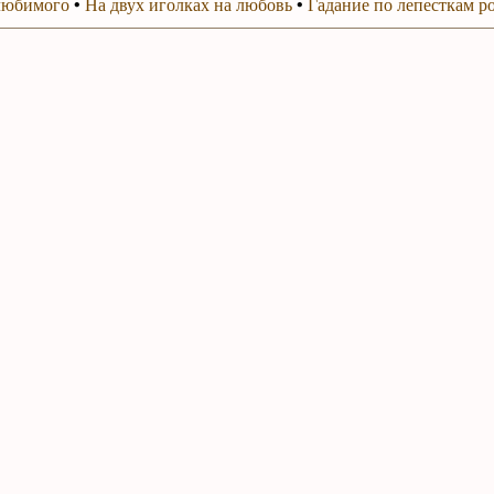
любимого
•
На двух иголках на любовь
•
Гадание по лепесткам р