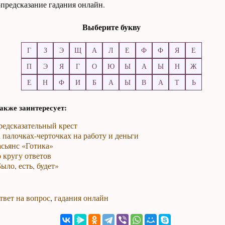
-предсказание гадания онлайн.
Выберите букву
В
П
Н
Ф
И
А
П
К
П
Э
Ь
Ц
Ч
Ч
Я
И
Х
О
Р
Р
У
Х
З
Ф
Ы
М
Ъ
Ж
Б
Ж
Х
Х
С
акже заинтересует:
редсказательный крест
 палочках-черточках на работу и деньги
сьянс «Готика»
 кругу ответов
ыло, есть, будет»
твет на вопрос
,
гадания онлайн