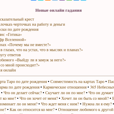
Новые онлайн гадания
сказательный крест
лочках-черточках на работу и деньги
ски по дате рождения
янс «Готика»
фр Вселенной»
унах «Почему мы не вместе?»
в глазах, что на устах, что в мыслях и планах?»
ругу ответов
юбимого «Выйду ли я замуж за него?»
 со мной происходит?»
я онлайн
рта Таро по дате рождения
•
Совместимость на картах Таро
•
Пас
арма по дате рождения
•
Кармические отношения
•
365 Небесных
•
Что он делает сейчас?
•
Скучает ли он по мне?
•
Что он думает
т ко мне?
•
Что он хочет от меня?
•
Хочет ли он быть со мной?
•
поминает ли он меня?
•
Что ждет меня с ним?
•
Нужна ли я ему?
мне?
•
Как он относится ко мне?
•
Отношение любимого к другой