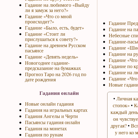
Гадание на любимого «Выйду
ли я замуж за него?»
Гадание «Что со мной
происходит?»
Гадание Пред
Гадание «Было, есть, будет»
Гадание на па
Гадание «Стоит ли
Небесные спи
прислушаться к совету?»
Гадание-пась
Гадание на древнем Русском
Гадание «Ши
пасьянсе
Гадание на р
Гадание «Девять недель»
Гадание «Что 
Новогоднее гадание-
Гадание по к
предсказание на бумажках
Гадание на л
Прогноз Таро на 2026 год по
Гадание «Что
дате рождения
Новые гадани
Гадания онлайн
•
Личная ка
Новые онлайн гадания
стопок»
•
К
Гадания на игральных картах
каждый день
Гадания Ангелы и Черти
он чувствуе
Пасьянсы гадания онлайн
другая?
•
Вс
Гадания на монетах
у него ко 
Гадания по рунам