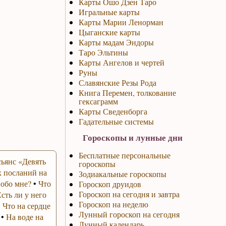
Карты Ошо Дзен Таро
Игральные карты
Карты Марии Ленорман
Цыганские карты
Карты мадам Эндоры
Таро Эльтины
Карты Ангелов и чертей
Руны
Славянские Резы Рода
Книга Перемен, толкование
гексаграмм
Карты Сведенборга
Гадательные системы
Гороскопы и лунные дни
Бесплатные персональные
ьянс «Девять
гороскопы
 посланий на
Зодиакальные гороскопы
 обо мне?
•
Что
Гороскоп друидов
Гороскоп на сегодня и завтра
Есть ли у него
Гороскоп на неделю
•
Что на сердце
Лунный гороскоп на сегодня
•
На воде на
Лунный календарь