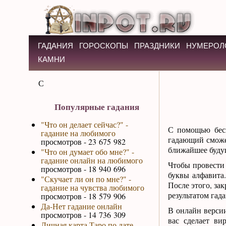
ГАДАНИЯ
ГОРОСКОПЫ
ПРАЗДНИКИ
НУМЕРОЛ
КАМНИ
Ч
Популярные гадания
"Что он делает сейчас?" -
С помощью бес
гадание на любимого
гадающий смож
просмотров - 23 675 982
ближайшее буду
"Что он думает обо мне?" -
гадание онлайн на любимого
Чтобы провести 
просмотров - 18 940 696
буквы алфавита.
"Скучает ли он по мне?" -
После этого, за
гадание на чувства любимого
результатом гада
просмотров - 18 579 906
Да-Нет гадание онлайн
В онлайн версии
просмотров - 14 736 309
вас сделает ви
Личная карта Таро по дате