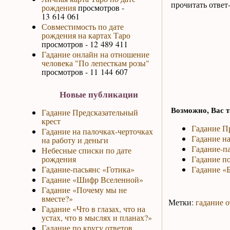
прочитать ответ
рождения
просмотров -
13 614 061
Совместимость по дате
рождения на картах Таро
просмотров - 12 489 411
Гадание онлайн на отношение
человека "По лепесткам розы"
просмотров - 11 144 607
Новые публикации
Возможно, Вас т
Гадание Предсказательный
крест
Гадание П
Гадание на палочках-черточках
Гадание на
на работу и деньги
Гадание-па
Небесные списки по дате
рождения
Гадание по
Гадание-пасьянс «Готика»
Гадание «Б
Гадание «Шифр Вселенной»
Гадание «Почему мы не
вместе?»
Метки:
гадание о
Гадание «Что в глазах, что на
устах, что в мыслях и планах?»
Гадание по кругу ответов