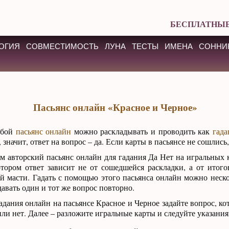
БЕСПЛАТНЫЕ
ОГИЯ
СОВМЕСТИМОСТЬ
ЛУНА
ТЕСТЫ
ИМЕНА
СОННИ
Пасьянс онлайн «Красное и Черное»
юбой
пасьянс онлайн
можно раскладывать и проводить как
гада
 значит, ответ на вопрос – да. Если карты в пасьянсе не сошлись,
м авторский пасьянс онлайн для гадания Да Нет на игральных 
отором ответ зависит не от сошедшейся раскладки, а от итого
й масти. Гадать с помощью этого пасьянса онлайн можно нескол
давать один и тот же вопрос повторно.
адания онлайн на пасьянсе Красное и Черное задайте вопрос, к
или нет. Далее – разложите игральные карты и следуйте указания