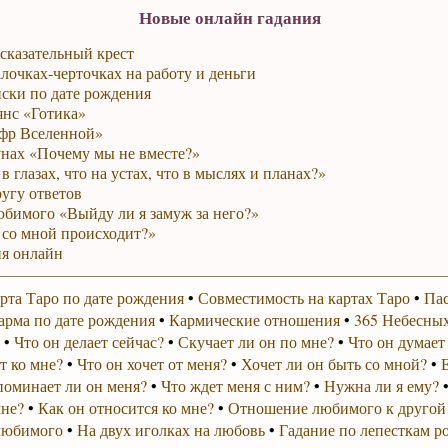
Новые онлайн гадания
сказательный крест
лочках-черточках на работу и деньги
ски по дате рождения
янс «Готика»
фр Вселенной»
унах «Почему мы не вместе?»
в глазах, что на устах, что в мыслях и планах?»
ругу ответов
юбимого «Выйду ли я замуж за него?»
 со мной происходит?»
я онлайн
рта Таро по дате рождения
•
Совместимость на картах Таро
•
Пас
арма по дате рождения
•
Кармические отношения
•
365 Небесных
•
Что он делает сейчас?
•
Скучает ли он по мне?
•
Что он думает
т ко мне?
•
Что он хочет от меня?
•
Хочет ли он быть со мной?
•
поминает ли он меня?
•
Что ждет меня с ним?
•
Нужна ли я ему?
мне?
•
Как он относится ко мне?
•
Отношение любимого к другой
любимого
•
На двух иголках на любовь
•
Гадание по лепесткам р