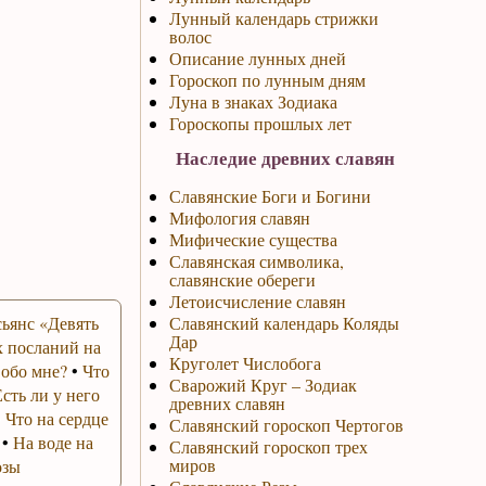
Лунный календарь стрижки
волос
Описание лунных дней
Гороскоп по лунным дням
Луна в знаках Зодиака
Гороскопы прошлых лет
Наследие древних славян
Славянские Боги и Богини
Мифология славян
Мифические существа
Славянская символика,
славянские обереги
Летоисчисление славян
ьянс «Девять
Славянский календарь Коляды
Дар
 посланий на
Круголет Числобога
 обо мне?
•
Что
Сварожий Круг – Зодиак
Есть ли у него
древних славян
•
Что на сердце
Славянский гороскоп Чертогов
•
На воде на
Славянский гороскоп трех
миров
озы