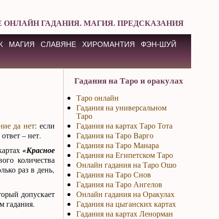
 ОНЛАЙН ГАДАНИЯ. МАГИЯ. ПРЕДСКАЗАНИЯ
К
МАГИЯ
СЛАВЯНЕ
ХИРОМАНТИЯ
ФЭН-ШУЙ
Гадания на Таро и оракулах
Таро онлайн
Гадания на универсальном
Таро
ние да нет
: если
Гадания на картах Таро Тота
 ответ – нет.
Гадания на Таро Варго
Гадания на Таро Манара
картах
«Красное
Гадания на Египетском Таро
вого количества
Онлайн гадания на Таро Ошо
ько раз в день,
Гадания на Таро Снов
Гадания на Таро Ангелов
оторый допускает
Онлайн гадания на Оракулах
м гадания.
Гадания на цыганских картах
Гадания на картах Ленорман