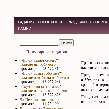
ГАДАНИЯ
ГОРОСКОПЫ
ПРАЗДНИКИ
НУМЕРОЛ
КАМНИ
Популярные гадания
"Что он делает сейчас?" -
Практически л
гадание на любимого
пасьянс сошелся,
просмотров - 23 672 315
"Что он думает обо мне?" -
Представляем ва
гадание онлайн на любимого
и Черное»
, в к
просмотров - 18 937 961
красной и черно
"Скучает ли он по мне?" -
но не следует за
гадание на чувства любимого
просмотров - 18 577 628
Перед началом г
Да-Нет гадание онлайн
ответ только да 
просмотров - 14 734 904
Личная карта Таро по дате