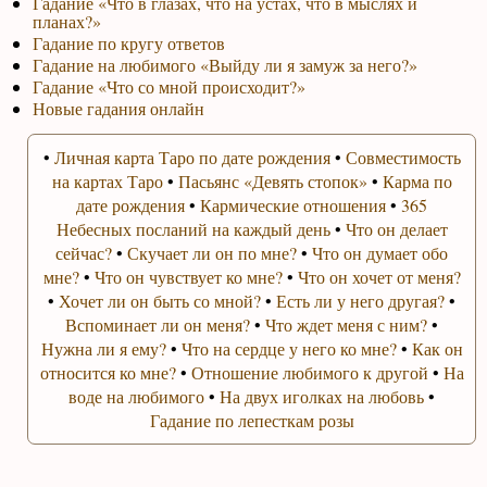
Гадание «Что в глазах, что на устах, что в мыслях и
планах?»
Гадание по кругу ответов
Гадание на любимого «Выйду ли я замуж за него?»
Гадание «Что со мной происходит?»
Новые гадания онлайн
•
Личная карта Таро по дате рождения
•
Совместимость
на картах Таро
•
Пасьянс «Девять стопок»
•
Карма по
дате рождения
•
Кармические отношения
•
365
Небесных посланий на каждый день
•
Что он делает
сейчас?
•
Скучает ли он по мне?
•
Что он думает обо
мне?
•
Что он чувствует ко мне?
•
Что он хочет от меня?
•
Хочет ли он быть со мной?
•
Есть ли у него другая?
•
Вспоминает ли он меня?
•
Что ждет меня с ним?
•
Нужна ли я ему?
•
Что на сердце у него ко мне?
•
Как он
относится ко мне?
•
Отношение любимого к другой
•
На
воде на любимого
•
На двух иголках на любовь
•
Гадание по лепесткам розы