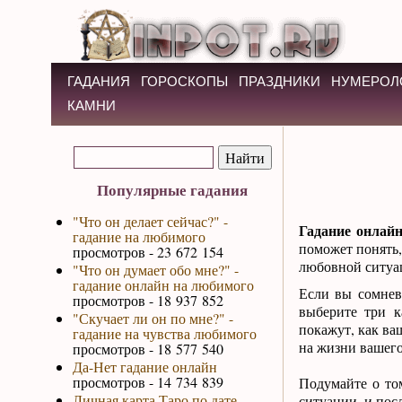
ГАДАНИЯ
ГОРОСКОПЫ
ПРАЗДНИКИ
НУМЕРОЛ
КАМНИ
Популярные гадания
"Что он делает сейчас?" -
Гадание онлай
гадание на любимого
поможет понять,
просмотров - 23 672 154
любовной ситуа
"Что он думает обо мне?" -
гадание онлайн на любимого
Если вы сомнев
просмотров - 18 937 852
выберите три к
"Скучает ли он по мне?" -
покажут, как ва
гадание на чувства любимого
на жизни вашего
просмотров - 18 577 540
Да-Нет гадание онлайн
просмотров - 14 734 839
Подумайте о то
Личная карта Таро по дате
ситуации, и пос