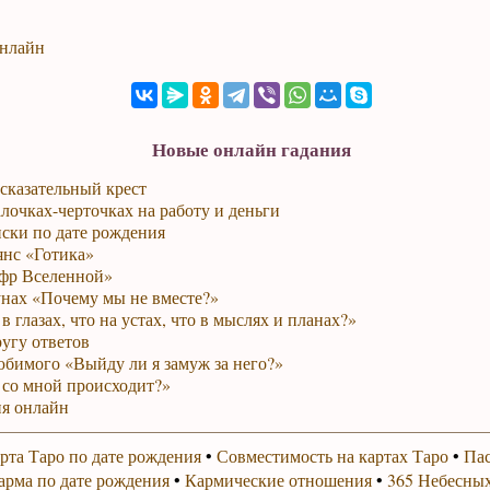
онлайн
Новые онлайн гадания
сказательный крест
лочках-черточках на работу и деньги
ски по дате рождения
янс «Готика»
фр Вселенной»
унах «Почему мы не вместе?»
в глазах, что на устах, что в мыслях и планах?»
ругу ответов
юбимого «Выйду ли я замуж за него?»
 со мной происходит?»
я онлайн
рта Таро по дате рождения
•
Совместимость на картах Таро
•
Пас
арма по дате рождения
•
Кармические отношения
•
365 Небесных