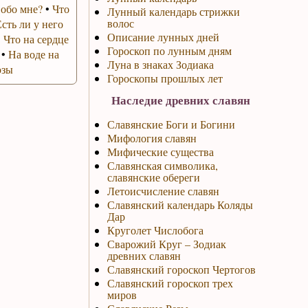
 обо мне?
•
Что
Лунный календарь стрижки
волос
Есть ли у него
Описание лунных дней
•
Что на сердце
Гороскоп по лунным дням
•
На воде на
Луна в знаках Зодиака
озы
Гороскопы прошлых лет
Наследие древних славян
Славянские Боги и Богини
Мифология славян
Мифические существа
Славянская символика,
славянские обереги
Летоисчисление славян
Славянский календарь Коляды
Дар
Круголет Числобога
Сварожий Круг – Зодиак
древних славян
Славянский гороскоп Чертогов
Славянский гороскоп трех
миров