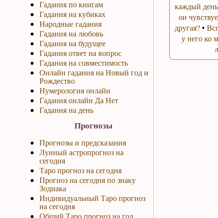
Гадания по книгам
каждый день
Гадания на кубиках
он чувствуе
Народные гадания
другая?
•
Вс
Гадания на любовь
у него ко 
Гадания на будущее
Гадания ответ на вопрос
Гадания на совместимость
Онлайн гадания на Новый год и
Рождество
Нумерология онлайн
Гадания онлайн Да Нет
Гадания на день
Прогнозы
Прогнозы и предсказания
Лунный астропрогноз на
сегодня
Таро прогноз на сегодня
Прогноз на сегодня по знаку
Зодиака
Индивидуальный Таро прогноз
на сегодня
Общий Таро прогноз на год