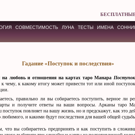
БЕСПЛАТНЫЕ
ОГИЯ
СОВМЕСТИМОСТЬ
ЛУНА
ТЕСТЫ
ИМЕНА
СОННИ
Гадание «Поступок и последствия»
н на любовь и отношения на картах таро Манара
Поступок
 к чему, к какому итогу может привести тот или иной поступо
ции.
аетесь, правильно ли вы собираетесь поступить, верное ли р
арты и получите ответы на ваши вопросы. Арканы таро Ма
ш поступок повлияет на вашу жизнь, но и предскажут, как это де
 любимого, и какими будут последствия для вашей общей судьбы
м, что вы собираетесь предпринять и как поступить в сложи
ле этого выберите три случайные карты из подготовленной коло