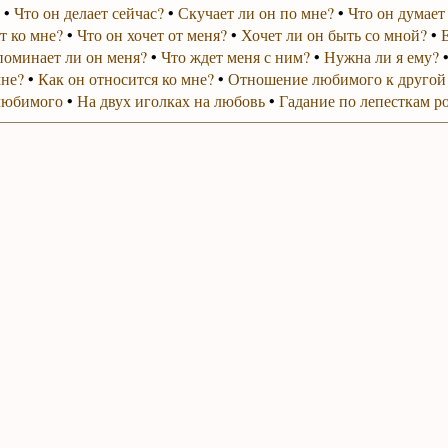
•
Что он делает сейчас?
•
Скучает ли он по мне?
•
Что он думает
т ко мне?
•
Что он хочет от меня?
•
Хочет ли он быть со мной?
•
поминает ли он меня?
•
Что ждет меня с ним?
•
Нужна ли я ему?
мне?
•
Как он относится ко мне?
•
Отношение любимого к другой
любимого
•
На двух иголках на любовь
•
Гадание по лепесткам р