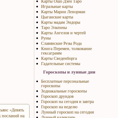
Карты Ошо Дзен Таро
Игральные карты
Карты Марии Ленорман
Цыганские карты
Карты мадам Эндоры
Таро Эльтины
Карты Ангелов и чертей
Руны
Славянские Резы Рода
Книга Перемен, толкование
гексаграмм
Карты Сведенборга
Гадательные системы
Гороскопы и лунные дни
Бесплатные персональные
гороскопы
Зодиакальные гороскопы
Гороскоп друидов
Гороскоп на сегодня и завтра
Гороскоп на неделю
ьянс «Девять
Лунный гороскоп на сегодня
 посланий на
Лунный календарь