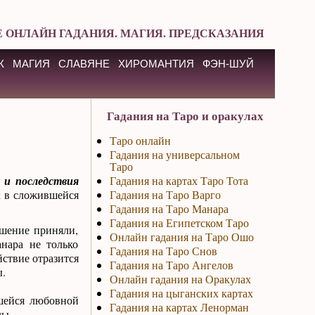
 ОНЛАЙН ГАДАНИЯ. МАГИЯ. ПРЕДСКАЗАНИЯ
К
МАГИЯ
СЛАВЯНЕ
ХИРОМАНТИЯ
ФЭН-ШУЙ
Гадания на Таро и оракулах
Таро онлайн
Гадания на универсальном
Таро
 и последствия
Гадания на картах Таро Тота
к в сложившейся
Гадания на Таро Варго
Гадания на Таро Манара
Гадания на Египетском Таро
ешение приняли,
Онлайн гадания на Таро Ошо
нара не только
Гадания на Таро Снов
йствие отразится
Гадания на Таро Ангелов
.
Онлайн гадания на Оракулах
Гадания на цыганских картах
вшейся любовной
Гадания на картах Ленорман
ды.