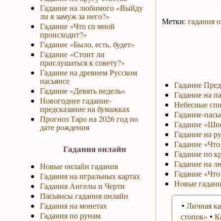
Гадание на любимого «Выйду
ли я замуж за него?»
Метки:
гадания 
Гадание «Что со мной
происходит?»
Гадание «Было, есть, будет»
Гадание «Стоит ли
прислушаться к совету?»
Гадание на древнем Русском
пасьянсе
Гадание Пред
Гадание «Девять недель»
Гадание на па
Новогоднее гадание-
Небесные спи
предсказание на бумажках
Гадание-пась
Прогноз Таро на 2026 год по
Гадание «Ши
дате рождения
Гадание на р
Гадание «Что 
Гадания онлайн
Гадание по к
Гадание на л
Новые онлайн гадания
Гадание «Что
Гадания на игральных картах
Новые гадани
Гадания Ангелы и Черти
Пасьянсы гадания онлайн
Гадания на монетах
•
Личная ка
Гадания по рунам
стопок»
•
К