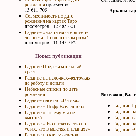
рождения
просмотров -
13 611 705
Арканы тар
Совместимость по дате
рождения на картах Таро
просмотров - 12 485 601
Гадание онлайн на отношение
человека "По лепесткам розы"
просмотров - 11 143 362
Новые публикации
Гадание Предсказательный
крест
Гадание на палочках-черточках
на работу и деньги
Небесные списки по дате
рождения
Возможно, Вас т
Гадание-пасьянс «Готика»
Гадание П
Гадание «Шифр Вселенной»
Гадание на
Гадание «Почему мы не
вместе?»
Гадание-па
Гадание «Что в глазах, что на
Гадание н
устах, что в мыслях и планах?»
Гадание «Ч
Гадание по кругу ответов