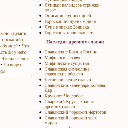
Лунный календарь стрижки
волос
Описание лунных дней
Гороскоп по лунным дням
Луна в знаках Зодиака
Гороскопы прошлых лет
ьянс «Девять
 посланий на
Наследие древних славян
 обо мне?
•
Что
Славянские Боги и Богини
Есть ли у него
Мифология славян
•
Что на сердце
Мифические существа
•
На воде на
Славянская символика,
озы
славянские обереги
Летоисчисление славян
Славянский календарь Коляды
Дар
Круголет Числобога
Сварожий Круг – Зодиак
древних славян
Славянский гороскоп Чертогов
Славянский гороскоп трех
миров