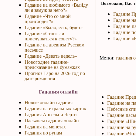
Возможно, Вас т
Гадание на любимого «Выйду
ли я замуж за него?»
Гадание П
Гадание «Что со мной
Гадание на
происходит?»
Гадание-па
Гадание «Было, есть, будет»
Гадание по
Гадание «Стоит ли
Гадание «Б
прислушаться к совету?»
Гадание на древнем Русском
пасьянсе
Гадание «Девять недель»
Метки:
гадания 
Новогоднее гадание-
предсказание на бумажках
Прогноз Таро на 2026 год по
дате рождения
Гадания онлайн
Гадание Пред
Новые онлайн гадания
Гадание на па
Гадания на игральных картах
Небесные спи
Гадания Ангелы и Черти
Гадание-пась
Пасьянсы гадания онлайн
Гадание «Ши
Гадания на монетах
Гадание на р
Гадания по рунам
Гадание «Что 