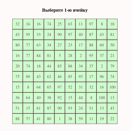
Выберите 1-ю ячейку
84
32
22
10
14
74
98
54
25
83
93
36
82
39
19
20
13
43
72
99
20
45
94
58
33
15
49
37
31
34
27
69
64
74
73
18
14
70
68
95
20
30
83
60
12
36
20
43
86
29
96
70
4
50
97
30
45
95
44
89
78
44
48
69
19
100
14
41
65
86
34
59
63
2
27
52
61
52
67
75
21
31
21
71
55
66
13
48
39
76
7
7
37
31
2
4
79
99
29
15