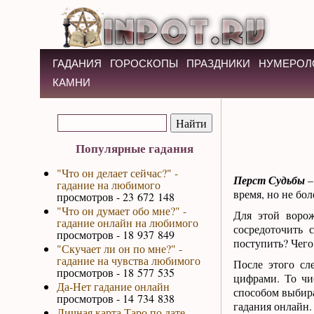
ГАДАНИЯ
ГОРОСКОПЫ
ПРАЗДНИКИ
НУМЕРОЛ
КАМНИ
Популярные гадания
"Что он делает сейчас?" -
Перст Судьбы
–
гадание на любимого
время, но не бол
просмотров - 23 672 148
"Что он думает обо мне?" -
Для этой ворож
гадание онлайн на любимого
сосредоточить 
просмотров - 18 937 849
поступить? Чего
"Скучает ли он по мне?" -
гадание на чувства любимого
После этого сл
просмотров - 18 577 535
цифрами. То чис
Да-Нет гадание онлайн
способом выбира
просмотров - 14 734 838
гадания онлайн.
Личная карта Таро по дате