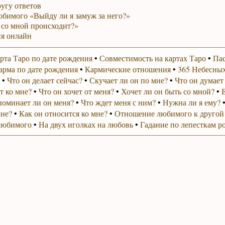
ругу ответов
юбимого «Выйду ли я замуж за него?»
 со мной происходит?»
я онлайн
рта Таро по дате рождения
•
Совместимость на картах Таро
•
Пас
арма по дате рождения
•
Кармические отношения
•
365 Небесных
•
Что он делает сейчас?
•
Скучает ли он по мне?
•
Что он думает
т ко мне?
•
Что он хочет от меня?
•
Хочет ли он быть со мной?
•
поминает ли он меня?
•
Что ждет меня с ним?
•
Нужна ли я ему?
мне?
•
Как он относится ко мне?
•
Отношение любимого к другой
любимого
•
На двух иголках на любовь
•
Гадание по лепесткам р