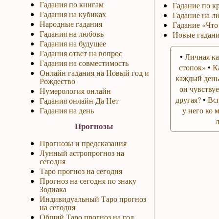
Гадания по книгам
Гадание по к
Гадания на кубиках
Гадание на л
Народные гадания
Гадание «Что
Гадания на любовь
Новые гадани
Гадания на будущее
Гадания ответ на вопрос
•
Личная ка
Гадания на совместимость
стопок»
•
К
Онлайн гадания на Новый год и
каждый день
Рождество
он чувствуе
Нумерология онлайн
другая?
•
Вс
Гадания онлайн Да Нет
Гадания на день
у него ко 
Прогнозы
Прогнозы и предсказания
Лунный астропрогноз на
сегодня
Таро прогноз на сегодня
Прогноз на сегодня по знаку
Зодиака
Индивидуальный Таро прогноз
на сегодня
Общий Таро прогноз на год