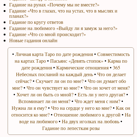
Гадание на рунах «Почему мы не вместе?»
Гадание «Что в глазах, что на устах, что в мыслях и
планах?»
Гадание по кругу ответов
Гадание на любимого «Выйду ли я замуж за него?»
Гадание «Что со мной происходит?»
Новые гадания онлайн
•
Личная карта Таро по дате рождения
•
Совместимость
на картах Таро
•
Пасьянс «Девять стопок»
•
Карма по
дате рождения
•
Кармические отношения
•
365
Небесных посланий на каждый день
•
Что он делает
сейчас?
•
Скучает ли он по мне?
•
Что он думает обо
мне?
•
Что он чувствует ко мне?
•
Что он хочет от меня?
•
Хочет ли он быть со мной?
•
Есть ли у него другая?
•
Вспоминает ли он меня?
•
Что ждет меня с ним?
•
Нужна ли я ему?
•
Что на сердце у него ко мне?
•
Как он
относится ко мне?
•
Отношение любимого к другой
•
На
воде на любимого
•
На двух иголках на любовь
•
Гадание по лепесткам розы