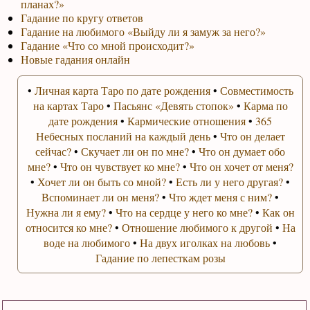
планах?»
Гадание по кругу ответов
Гадание на любимого «Выйду ли я замуж за него?»
Гадание «Что со мной происходит?»
Новые гадания онлайн
•
Личная карта Таро по дате рождения
•
Совместимость
на картах Таро
•
Пасьянс «Девять стопок»
•
Карма по
дате рождения
•
Кармические отношения
•
365
Небесных посланий на каждый день
•
Что он делает
сейчас?
•
Скучает ли он по мне?
•
Что он думает обо
мне?
•
Что он чувствует ко мне?
•
Что он хочет от меня?
•
Хочет ли он быть со мной?
•
Есть ли у него другая?
•
Вспоминает ли он меня?
•
Что ждет меня с ним?
•
Нужна ли я ему?
•
Что на сердце у него ко мне?
•
Как он
относится ко мне?
•
Отношение любимого к другой
•
На
воде на любимого
•
На двух иголках на любовь
•
Гадание по лепесткам розы