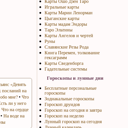
Карты Ошо Дзен Таро
Игральные карты
Карты Марии Ленорман
Цыганские карты
Карты мадам Эндоры
Таро Эльтины
Карты Ангелов и чертей
Руны
Славянские Резы Рода
Книга Перемен, толкование
гексаграмм
Карты Сведенборга
Гадательные системы
Гороскопы и лунные дни
ьянс «Девять
Бесплатные персональные
 посланий на
гороскопы
 обо мне?
•
Что
Зодиакальные гороскопы
Есть ли у него
Гороскоп друидов
•
Что на сердце
Гороскоп на сегодня и завтра
•
На воде на
Гороскоп на неделю
Лунный гороскоп на сегодня
озы
Лунный календарь