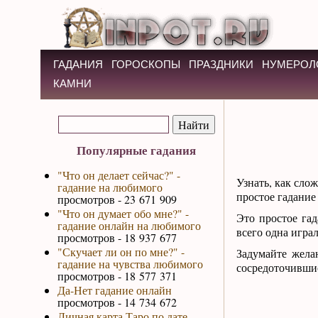
ГАДАНИЯ
ГОРОСКОПЫ
ПРАЗДНИКИ
НУМЕРОЛ
КАМНИ
Популярные гадания
"Что он делает сейчас?" -
Узнать, как сло
гадание на любимого
простое гадание
просмотров - 23 671 909
"Что он думает обо мне?" -
Это простое гад
гадание онлайн на любимого
всего одна игра
просмотров - 18 937 677
"Скучает ли он по мне?" -
Задумайте жела
гадание на чувства любимого
сосредоточившис
просмотров - 18 577 371
Да-Нет гадание онлайн
просмотров - 14 734 672
Личная карта Таро по дате