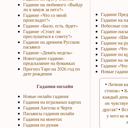
Гадание на любимого «Выйду
ли я замуж за него?»
Гадание Пред
Гадание «Что со мной
происходит?»
Гадание на па
Гадание «Было, есть, будет»
Небесные спи
Гадание «Стоит ли
Гадание-пась
прислушаться к совету?»
Гадание «Ши
Гадание на древнем Русском
Гадание на р
пасьянсе
Гадание «Что 
Гадание «Девять недель»
Гадание по к
Новогоднее гадание-
Гадание на л
предсказание на бумажках
Гадание «Что
Прогноз Таро на 2026 год по
Новые гадани
дате рождения
•
Личная ка
Гадания онлайн
стопок»
•
К
Новые онлайн гадания
каждый день
Гадания на игральных картах
он чувствуе
Гадания Ангелы и Черти
другая?
•
Вс
Пасьянсы гадания онлайн
у него ко 
Гадания на монетах
Гадания по рунам