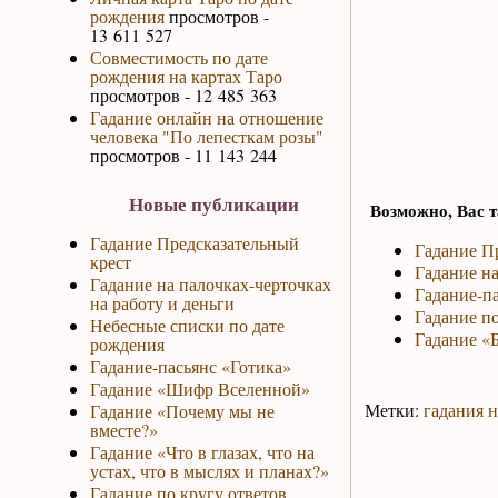
рождения
просмотров -
13 611 527
Совместимость по дате
рождения на картах Таро
просмотров - 12 485 363
Гадание онлайн на отношение
человека "По лепесткам розы"
просмотров - 11 143 244
Новые публикации
Возможно, Вас т
Гадание Предсказательный
Гадание П
крест
Гадание на
Гадание на палочках-черточках
Гадание-па
на работу и деньги
Гадание по
Небесные списки по дате
Гадание «Б
рождения
Гадание-пасьянс «Готика»
Гадание «Шифр Вселенной»
Метки:
гадания н
Гадание «Почему мы не
вместе?»
Гадание «Что в глазах, что на
устах, что в мыслях и планах?»
Гадание по кругу ответов