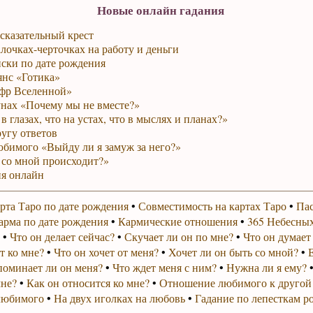
Новые онлайн гадания
сказательный крест
лочках-черточках на работу и деньги
ски по дате рождения
янс «Готика»
фр Вселенной»
унах «Почему мы не вместе?»
в глазах, что на устах, что в мыслях и планах?»
ругу ответов
юбимого «Выйду ли я замуж за него?»
 со мной происходит?»
я онлайн
рта Таро по дате рождения
•
Совместимость на картах Таро
•
Пас
арма по дате рождения
•
Кармические отношения
•
365 Небесных
•
Что он делает сейчас?
•
Скучает ли он по мне?
•
Что он думает
т ко мне?
•
Что он хочет от меня?
•
Хочет ли он быть со мной?
•
поминает ли он меня?
•
Что ждет меня с ним?
•
Нужна ли я ему?
мне?
•
Как он относится ко мне?
•
Отношение любимого к другой
любимого
•
На двух иголках на любовь
•
Гадание по лепесткам р