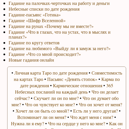
Гадание на палочках-черточках на работу и деньги
Небесные списки по дате рождения
Гадание-пасьянс «Готика»
Гадание «Шифр Вселенной»
Гадание на рунах «Почему мы не вместе?»
Гадание «Что в глазах, что на устах, что в мыслях и
планах?»
Гадание по кругу ответов
Гадание на любимого «Выйду ли я замуж за него?»
Гадание «Что со мной происходит?»
Новые гадания онлайн
•
Личная карта Таро по дате рождения
•
Совместимость
на картах Таро
•
Пасьянс «Девять стопок»
•
Карма по
дате рождения
•
Кармические отношения
•
365
Небесных посланий на каждый день
•
Что он делает
сейчас?
•
Скучает ли он по мне?
•
Что он думает обо
мне?
•
Что он чувствует ко мне?
•
Что он хочет от меня?
•
Хочет ли он быть со мной?
•
Есть ли у него другая?
•
Вспоминает ли он меня?
•
Что ждет меня с ним?
•
Нужна ли я ему?
•
Что на сердце у него ко мне?
•
Как он