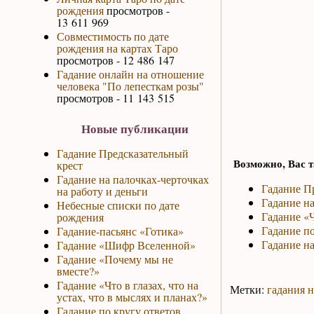
рождения
просмотров -
13 611 969
Совместимость по дате
рождения на картах Таро
просмотров - 12 486 147
Гадание онлайн на отношение
человека "По лепесткам розы"
просмотров - 11 143 515
Новые публикации
Гадание Предсказательный
Возможно, Вас т
крест
Гадание на палочках-черточках
Гадание П
на работу и деньги
Гадание н
Небесные списки по дате
Гадание «Ч
рождения
Гадание по
Гадание-пасьянс «Готика»
Гадание на
Гадание «Шифр Вселенной»
Гадание «Почему мы не
вместе?»
Гадание «Что в глазах, что на
Метки:
гадания 
устах, что в мыслях и планах?»
Гадание по кругу ответов