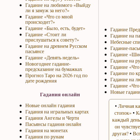
Гадание на любимого «Выйду
ли я замуж за него?»
Гадание «Что со мной
происходит?»
Гадание «Было, есть, будет»
Гадание Пред
Гадание «Стоит ли
Гадание на па
прислушаться к совету?»
Небесные спи
Гадание на древнем Русском
Гадание-пась
пасьянсе
Гадание «Ши
Гадание «Девять недель»
Гадание на р
Новогоднее гадание-
Гадание «Что 
предсказание на бумажках
Гадание по к
Прогноз Таро на 2026 год по
Гадание на л
дате рождения
Гадание «Что
Новые гадани
Гадания онлайн
Новые онлайн гадания
•
Личная ка
Гадания на игральных картах
стопок»
•
К
Гадания Ангелы и Черти
каждый день
Пасьянсы гадания онлайн
он чувствуе
Гадания на монетах
другая?
•
Вс
Гадания по рунам