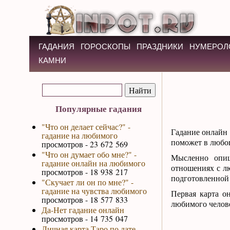
ГАДАНИЯ
ГОРОСКОПЫ
ПРАЗДНИКИ
НУМЕРОЛ
КАМНИ
Популярные гадания
"Что он делает сейчас?" -
Гадание онлайн
гадание на любимого
поможет в любов
просмотров - 23 672 569
"Что он думает обо мне?" -
Мысленно опиш
гадание онлайн на любимого
отношениях с лю
просмотров - 18 938 217
подготовленной 
"Скучает ли он по мне?" -
гадание на чувства любимого
Первая карта он
просмотров - 18 577 833
любимого челов
Да-Нет гадание онлайн
просмотров - 14 735 047
Личная карта Таро по дате