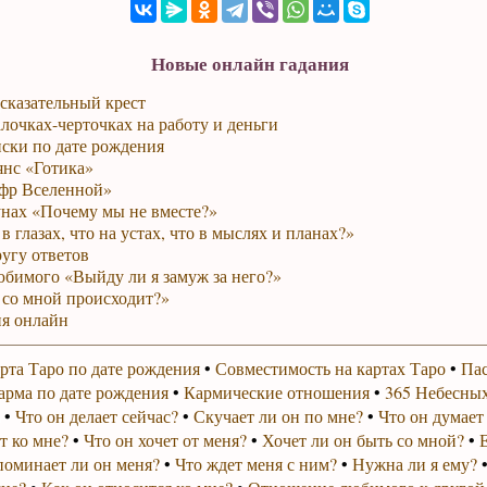
Новые онлайн гадания
сказательный крест
лочках-черточках на работу и деньги
ски по дате рождения
янс «Готика»
фр Вселенной»
унах «Почему мы не вместе?»
в глазах, что на устах, что в мыслях и планах?»
ругу ответов
юбимого «Выйду ли я замуж за него?»
 со мной происходит?»
я онлайн
рта Таро по дате рождения
•
Совместимость на картах Таро
•
Пас
арма по дате рождения
•
Кармические отношения
•
365 Небесных
•
Что он делает сейчас?
•
Скучает ли он по мне?
•
Что он думает
т ко мне?
•
Что он хочет от меня?
•
Хочет ли он быть со мной?
•
поминает ли он меня?
•
Что ждет меня с ним?
•
Нужна ли я ему?