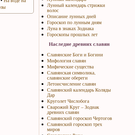
•
На воде на
Лунный календарь стрижки
озы
волос
Описание лунных дней
Гороскоп по лунным дням
Луна в знаках Зодиака
Гороскопы прошлых лет
Наследие древних славян
Славянские Боги и Богини
Мифология славян
Мифические существа
Славянская символика,
славянские обереги
Летоисчисление славян
Славянский календарь Коляды
Дар
Круголет Числобога
Сварожий Круг – Зодиак
древних славян
Славянский гороскоп Чертогов
Славянский гороскоп трех
миров