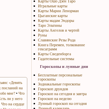
Карты Ошо Дзен Таро
Игральные карты
Карты Марии Ленорман
Цыганские карты
Карты мадам Эндоры
Таро Эльтины
Карты Ангелов и чертей
Руны
Славянские Резы Рода
Книга Перемен, толкование
гексаграмм
Карты Сведенборга
Гадательные системы
Гороскопы и лунные дни
Бесплатные персональные
гороскопы
ьянс «Девять
Зодиакальные гороскопы
 посланий на
Гороскоп друидов
 обо мне?
•
Что
Гороскоп на сегодня и завтра
Есть ли у него
Гороскоп на неделю
Лунный гороскоп на сегодня
•
Что на сердце
Лунный календарь