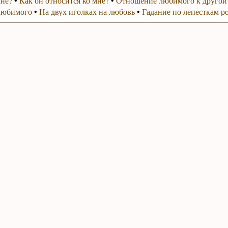
мне?
•
Как он относится ко мне?
•
Отношение любимого к другой
любимого
•
На двух иголках на любовь
•
Гадание по лепесткам р