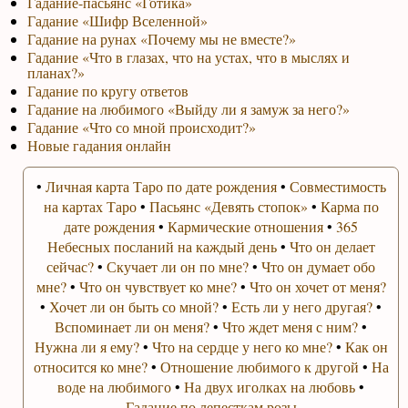
Гадание-пасьянс «Готика»
Гадание «Шифр Вселенной»
Гадание на рунах «Почему мы не вместе?»
Гадание «Что в глазах, что на устах, что в мыслях и
планах?»
Гадание по кругу ответов
Гадание на любимого «Выйду ли я замуж за него?»
Гадание «Что со мной происходит?»
Новые гадания онлайн
•
Личная карта Таро по дате рождения
•
Совместимость
на картах Таро
•
Пасьянс «Девять стопок»
•
Карма по
дате рождения
•
Кармические отношения
•
365
Небесных посланий на каждый день
•
Что он делает
сейчас?
•
Скучает ли он по мне?
•
Что он думает обо
мне?
•
Что он чувствует ко мне?
•
Что он хочет от меня?
•
Хочет ли он быть со мной?
•
Есть ли у него другая?
•
Вспоминает ли он меня?
•
Что ждет меня с ним?
•
Нужна ли я ему?
•
Что на сердце у него ко мне?
•
Как он
относится ко мне?
•
Отношение любимого к другой
•
На
воде на любимого
•
На двух иголках на любовь
•
Гадание по лепесткам розы