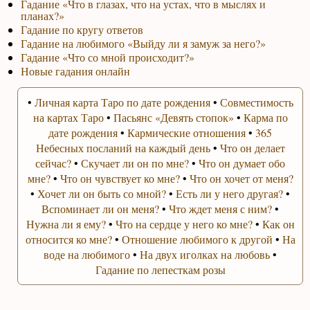
Гадание «Что в глазах, что на устах, что в мыслях и
планах?»
Гадание по кругу ответов
Гадание на любимого «Выйду ли я замуж за него?»
Гадание «Что со мной происходит?»
Новые гадания онлайн
•
Личная карта Таро по дате рождения
•
Совместимость
на картах Таро
•
Пасьянс «Девять стопок»
•
Карма по
дате рождения
•
Кармические отношения
•
365
Небесных посланий на каждый день
•
Что он делает
сейчас?
•
Скучает ли он по мне?
•
Что он думает обо
мне?
•
Что он чувствует ко мне?
•
Что он хочет от меня?
•
Хочет ли он быть со мной?
•
Есть ли у него другая?
•
Вспоминает ли он меня?
•
Что ждет меня с ним?
•
Нужна ли я ему?
•
Что на сердце у него ко мне?
•
Как он
относится ко мне?
•
Отношение любимого к другой
•
На
воде на любимого
•
На двух иголках на любовь
•
Гадание по лепесткам розы