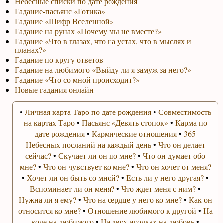
Небесные списки по дате рождения
Гадание-пасьянс «Готика»
Гадание «Шифр Вселенной»
Гадание на рунах «Почему мы не вместе?»
Гадание «Что в глазах, что на устах, что в мыслях и
планах?»
Гадание по кругу ответов
Гадание на любимого «Выйду ли я замуж за него?»
Гадание «Что со мной происходит?»
Новые гадания онлайн
•
Личная карта Таро по дате рождения
•
Совместимость
на картах Таро
•
Пасьянс «Девять стопок»
•
Карма по
дате рождения
•
Кармические отношения
•
365
Небесных посланий на каждый день
•
Что он делает
сейчас?
•
Скучает ли он по мне?
•
Что он думает обо
мне?
•
Что он чувствует ко мне?
•
Что он хочет от меня?
•
Хочет ли он быть со мной?
•
Есть ли у него другая?
•
Вспоминает ли он меня?
•
Что ждет меня с ним?
•
Нужна ли я ему?
•
Что на сердце у него ко мне?
•
Как он
относится ко мне?
•
Отношение любимого к другой
•
На
воде на любимого
•
На двух иголках на любовь
•