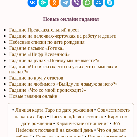
Новые онлайн гадания
Гадание Предсказательный крест
Гадание на палочках-черточках на работу и деньги
Небесные списки по дате рождения
Гадание-пасьянс «Готика»
Гадание «Шифр Вселенной»
Гадание на рунах «Почему мы не вместе?»
Гадание «Что в глазах, что на устах, что в мыслях и
планах?»
Гадание по кругу ответов
Гадание на любимого «Выйду ли я замуж за него?»
Гадание «Что со мной происходит?»
Новые гадания онлайн
•
Личная карта Таро по дате рождения
•
Совместимость
на картах Таро
•
Пасьянс «Девять стопок»
•
Карма по
дате рождения
•
Кармические отношения
•
365
Небесных посланий на каждый день
•
Что он делает
сейчас?
•
Скучает ли он по мне?
•
Что он думает обо