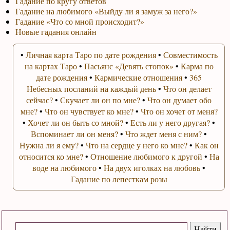
Гадание по кругу ответов
Гадание на любимого «Выйду ли я замуж за него?»
Гадание «Что со мной происходит?»
Новые гадания онлайн
•
Личная карта Таро по дате рождения
•
Совместимость
на картах Таро
•
Пасьянс «Девять стопок»
•
Карма по
дате рождения
•
Кармические отношения
•
365
Небесных посланий на каждый день
•
Что он делает
сейчас?
•
Скучает ли он по мне?
•
Что он думает обо
мне?
•
Что он чувствует ко мне?
•
Что он хочет от меня?
•
Хочет ли он быть со мной?
•
Есть ли у него другая?
•
Вспоминает ли он меня?
•
Что ждет меня с ним?
•
Нужна ли я ему?
•
Что на сердце у него ко мне?
•
Как он
относится ко мне?
•
Отношение любимого к другой
•
На
воде на любимого
•
На двух иголках на любовь
•
Гадание по лепесткам розы