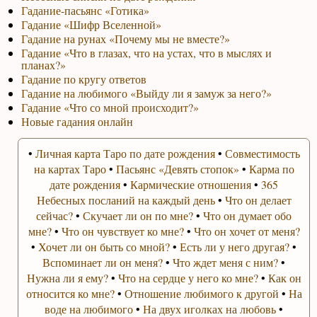
Гадание-пасьянс «Готика»
Гадание «Шифр Вселенной»
Гадание на рунах «Почему мы не вместе?»
Гадание «Что в глазах, что на устах, что в мыслях и
планах?»
Гадание по кругу ответов
Гадание на любимого «Выйду ли я замуж за него?»
Гадание «Что со мной происходит?»
Новые гадания онлайн
•
Личная карта Таро по дате рождения
•
Совместимость
на картах Таро
•
Пасьянс «Девять стопок»
•
Карма по
дате рождения
•
Кармические отношения
•
365
Небесных посланий на каждый день
•
Что он делает
сейчас?
•
Скучает ли он по мне?
•
Что он думает обо
мне?
•
Что он чувствует ко мне?
•
Что он хочет от меня?
•
Хочет ли он быть со мной?
•
Есть ли у него другая?
•
Вспоминает ли он меня?
•
Что ждет меня с ним?
•
Нужна ли я ему?
•
Что на сердце у него ко мне?
•
Как он
относится ко мне?
•
Отношение любимого к другой
•
На
воде на любимого
•
На двух иголках на любовь
•