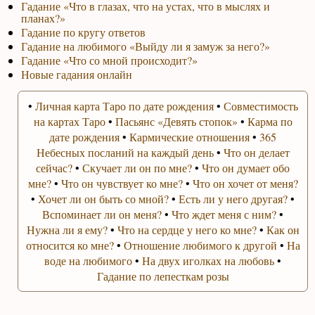
Гадание «Что в глазах, что на устах, что в мыслях и
планах?»
Гадание по кругу ответов
Гадание на любимого «Выйду ли я замуж за него?»
Гадание «Что со мной происходит?»
Новые гадания онлайн
•
Личная карта Таро по дате рождения
•
Совместимость
на картах Таро
•
Пасьянс «Девять стопок»
•
Карма по
дате рождения
•
Кармические отношения
•
365
Небесных посланий на каждый день
•
Что он делает
сейчас?
•
Скучает ли он по мне?
•
Что он думает обо
мне?
•
Что он чувствует ко мне?
•
Что он хочет от меня?
•
Хочет ли он быть со мной?
•
Есть ли у него другая?
•
Вспоминает ли он меня?
•
Что ждет меня с ним?
•
Нужна ли я ему?
•
Что на сердце у него ко мне?
•
Как он
относится ко мне?
•
Отношение любимого к другой
•
На
воде на любимого
•
На двух иголках на любовь
•
Гадание по лепесткам розы