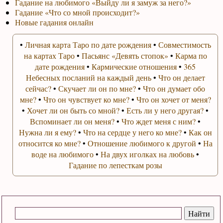
Гадание на любимого «Выйду ли я замуж за него?»
Гадание «Что со мной происходит?»
Новые гадания онлайн
•
Личная карта Таро по дате рождения
•
Совместимость
на картах Таро
•
Пасьянс «Девять стопок»
•
Карма по
дате рождения
•
Кармические отношения
•
365
Небесных посланий на каждый день
•
Что он делает
сейчас?
•
Скучает ли он по мне?
•
Что он думает обо
мне?
•
Что он чувствует ко мне?
•
Что он хочет от меня?
•
Хочет ли он быть со мной?
•
Есть ли у него другая?
•
Вспоминает ли он меня?
•
Что ждет меня с ним?
•
Нужна ли я ему?
•
Что на сердце у него ко мне?
•
Как он
относится ко мне?
•
Отношение любимого к другой
•
На
воде на любимого
•
На двух иголках на любовь
•
Гадание по лепесткам розы