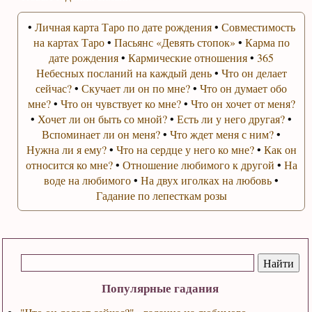
•
Личная карта Таро по дате рождения
•
Совместимость
на картах Таро
•
Пасьянс «Девять стопок»
•
Карма по
дате рождения
•
Кармические отношения
•
365
Небесных посланий на каждый день
•
Что он делает
сейчас?
•
Скучает ли он по мне?
•
Что он думает обо
мне?
•
Что он чувствует ко мне?
•
Что он хочет от меня?
•
Хочет ли он быть со мной?
•
Есть ли у него другая?
•
Вспоминает ли он меня?
•
Что ждет меня с ним?
•
Нужна ли я ему?
•
Что на сердце у него ко мне?
•
Как он
относится ко мне?
•
Отношение любимого к другой
•
На
воде на любимого
•
На двух иголках на любовь
•
Гадание по лепесткам розы
Популярные гадания