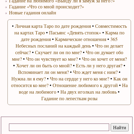
Гадание на любимого «Выйду ли я замуж за него?»
Гадание «Что со мной происходит?»
Новые гадания онлайн
•
Личная карта Таро по дате рождения
•
Совместимость
на картах Таро
•
Пасьянс «Девять стопок»
•
Карма по
дате рождения
•
Кармические отношения
•
365
Небесных посланий на каждый день
•
Что он делает
сейчас?
•
Скучает ли он по мне?
•
Что он думает обо
мне?
•
Что он чувствует ко мне?
•
Что он хочет от меня?
•
Хочет ли он быть со мной?
•
Есть ли у него другая?
•
Вспоминает ли он меня?
•
Что ждет меня с ним?
•
Нужна ли я ему?
•
Что на сердце у него ко мне?
•
Как он
относится ко мне?
•
Отношение любимого к другой
•
На
воде на любимого
•
На двух иголках на любовь
•
Гадание по лепесткам розы