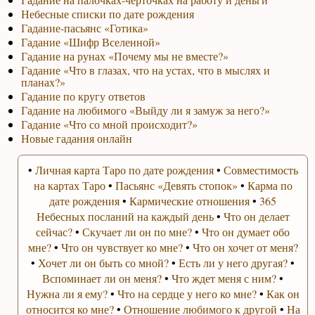
Небесные списки по дате рождения
Гадание-пасьянс «Готика»
Гадание «Шифр Вселенной»
Гадание на рунах «Почему мы не вместе?»
Гадание «Что в глазах, что на устах, что в мыслях и
планах?»
Гадание по кругу ответов
Гадание на любимого «Выйду ли я замуж за него?»
Гадание «Что со мной происходит?»
Новые гадания онлайн
•
Личная карта Таро по дате рождения
•
Совместимость
на картах Таро
•
Пасьянс «Девять стопок»
•
Карма по
дате рождения
•
Кармические отношения
•
365
Небесных посланий на каждый день
•
Что он делает
сейчас?
•
Скучает ли он по мне?
•
Что он думает обо
мне?
•
Что он чувствует ко мне?
•
Что он хочет от меня?
•
Хочет ли он быть со мной?
•
Есть ли у него другая?
•
Вспоминает ли он меня?
•
Что ждет меня с ним?
•
Нужна ли я ему?
•
Что на сердце у него ко мне?
•
Как он
относится ко мне?
•
Отношение любимого к другой
•
На