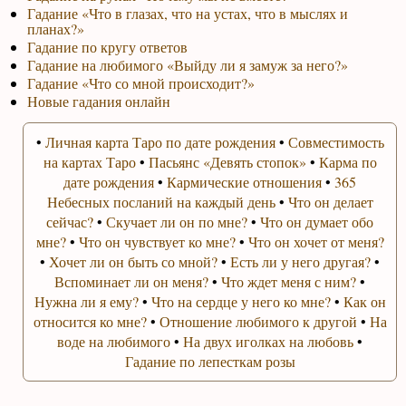
Гадание «Что в глазах, что на устах, что в мыслях и
планах?»
Гадание по кругу ответов
Гадание на любимого «Выйду ли я замуж за него?»
Гадание «Что со мной происходит?»
Новые гадания онлайн
•
Личная карта Таро по дате рождения
•
Совместимость
на картах Таро
•
Пасьянс «Девять стопок»
•
Карма по
дате рождения
•
Кармические отношения
•
365
Небесных посланий на каждый день
•
Что он делает
сейчас?
•
Скучает ли он по мне?
•
Что он думает обо
мне?
•
Что он чувствует ко мне?
•
Что он хочет от меня?
•
Хочет ли он быть со мной?
•
Есть ли у него другая?
•
Вспоминает ли он меня?
•
Что ждет меня с ним?
•
Нужна ли я ему?
•
Что на сердце у него ко мне?
•
Как он
относится ко мне?
•
Отношение любимого к другой
•
На
воде на любимого
•
На двух иголках на любовь
•
Гадание по лепесткам розы