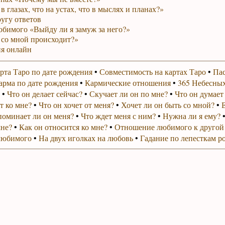
в глазах, что на устах, что в мыслях и планах?»
ругу ответов
юбимого «Выйду ли я замуж за него?»
 со мной происходит?»
я онлайн
рта Таро по дате рождения
•
Совместимость на картах Таро
•
Пас
арма по дате рождения
•
Кармические отношения
•
365 Небесных
•
Что он делает сейчас?
•
Скучает ли он по мне?
•
Что он думает
т ко мне?
•
Что он хочет от меня?
•
Хочет ли он быть со мной?
•
поминает ли он меня?
•
Что ждет меня с ним?
•
Нужна ли я ему?
мне?
•
Как он относится ко мне?
•
Отношение любимого к другой
любимого
•
На двух иголках на любовь
•
Гадание по лепесткам р