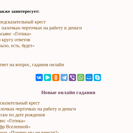
акже заинтересует:
редсказательный крест
 палочках-черточках на работу и деньги
сьянс «Готика»
 кругу ответов
ыло, есть, будет»
твет на вопрос
,
гадания онлайн
Новые онлайн гадания
сказательный крест
лочках-черточках на работу и деньги
ски по дате рождения
янс «Готика»
фр Вселенной»
унах «Почему мы не вместе?»