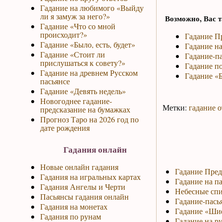
Гадание на любимого «Выйду
ли я замуж за него?»
Возможно, Вас т
Гадание «Что со мной
происходит?»
Гадание П
Гадание «Было, есть, будет»
Гадание на
Гадание «Стоит ли
Гадание-па
прислушаться к совету?»
Гадание по
Гадание на древнем Русском
Гадание «Б
пасьянсе
Гадание «Девять недель»
Новогоднее гадание-
Метки:
гадание о
предсказание на бумажках
Прогноз Таро на 2026 год по
дате рождения
Гадания онлайн
Новые онлайн гадания
Гадание Пред
Гадания на игральных картах
Гадание на па
Гадания Ангелы и Черти
Небесные спи
Пасьянсы гадания онлайн
Гадание-пась
Гадания на монетах
Гадание «Ши
Гадания по рунам
Гадание на р