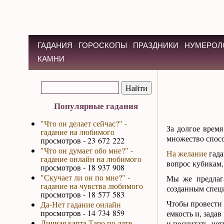
ГАДАНИЯ
ГОРОСКОПЫ
ПРАЗДНИКИ
НУМЕРОЛ
КАМНИ
Популярные гадания
"Что он делает сейчас?" -
За долгое врем
гадание на любимого
множество спосо
просмотров - 23 672 222
"Что он думает обо мне?" -
На желание
гада
гадание онлайн на любимого
вопрос кубикам
просмотров - 18 937 908
"Скучает ли он по мне?" -
Мы же предлага
гадание на чувства любимого
созданным специ
просмотров - 18 577 583
Чтобы провести 
Да-Нет гадание онлайн
просмотров - 14 734 859
емкость и, зада
Личная карта Таро по дате
и посчитать, че