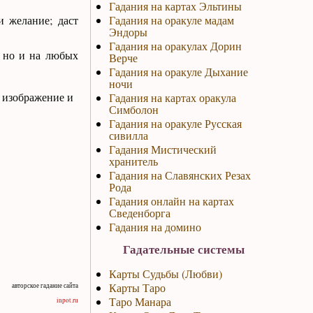
Гадания на картах Эльтины
ли желание; даст
Гадания на оракуле мадам
Эндоры
Гадания на оракулах Дорин
, но и на любых
Верче
Гадания на оракуле Дыхание
ночи
а изображение и
Гадания на картах оракула
Симболон
Гадания на оракуле Русская
сивилла
Гадания Мистический
хранитель
Гадания на Славянских Резах
Рода
Гадания онлайн на картах
Сведенборга
Гадания на домино
Гадательные системы
Карты Судьбы (Любви)
Карты Таро
авторское гадание сайта
Таро Манара
inpot.ru