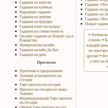
Гадания по книгам
Гадание «Что 
Гадания на кубиках
Гадание по к
Народные гадания
Гадание на л
Гадания на любовь
Гадание «Что
Гадания на будущее
Новые гадани
Гадания ответ на вопрос
Гадания на совместимость
•
Личная ка
Онлайн гадания на Новый год и
стопок»
•
К
Рождество
Нумерология онлайн
каждый день
Гадания онлайн Да Нет
он чувствуе
Гадания на день
другая?
•
Вс
у него ко 
Прогнозы
Прогнозы и предсказания
Лунный астропрогноз на
сегодня
Таро прогноз на сегодня
Прогноз на сегодня по знаку
Зодиака
Индивидуальный Таро прогноз
на сегодня
Общий Таро прогноз на год