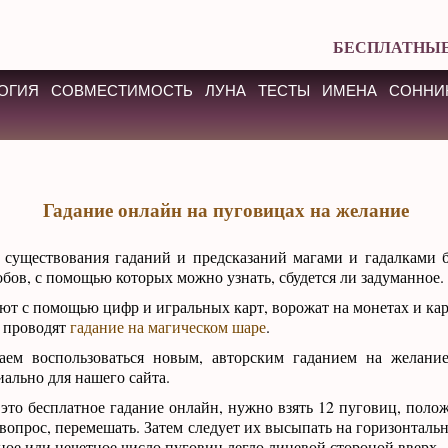
БЕСПЛАТНЫЕ
ОГИЯ
СОВМЕСТИМОСТЬ
ЛУНА
ТЕСТЫ
ИМЕНА
СОННИ
Гадание онлайн на пуговицах на желание
я существования гаданий и предсказаний магами и гадалками
бов, с помощью которых можно узнать, сбудется ли задуманное.
ют с помощью цифр и игральных карт, ворожат на монетах и кар
, проводят
гадание на магическом шаре
.
ем воспользоваться новым, авторским гаданием на желание
ально для нашего сайта.
это бесплатное гадание онлайн, нужно взять 12 пуговиц, поло
в вопрос, перемешать. Затем следует их высыпать на горизонтал
тное или нечетное число пуговиц легло лицевой стороной вверх.