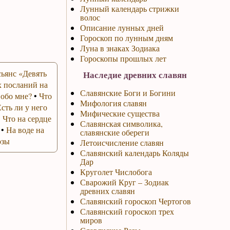
Лунный календарь стрижки
волос
Описание лунных дней
Гороскоп по лунным дням
Луна в знаках Зодиака
Гороскопы прошлых лет
ьянс «Девять
Наследие древних славян
 посланий на
Славянские Боги и Богини
 обо мне?
•
Что
Мифология славян
Есть ли у него
Мифические существа
•
Что на сердце
Славянская символика,
•
На воде на
славянские обереги
озы
Летоисчисление славян
Славянский календарь Коляды
Дар
Круголет Числобога
Сварожий Круг – Зодиак
древних славян
Славянский гороскоп Чертогов
Славянский гороскоп трех
миров