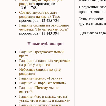
рождения
просмотров -
Полученное чис
13 611 768
прогноз, можно 
Совместимость по дате
рождения на картах Таро
Этим способом 
просмотров - 12 485 734
других мелких 
Гадание онлайн на отношение
человека "По лепесткам розы"
Для начала гад
просмотров - 11 143 394
Новые публикации
Гадание Предсказательный
крест
Гадание на палочках-черточках
на работу и деньги
Небесные списки по дате
рождения
Гадание-пасьянс «Готика»
Гадание «Шифр Вселенной»
Гадание «Почему мы не
вместе?»
Гадание «Что в глазах, что на
устах, что в мыслях и планах?»
Гадание по кругу ответов