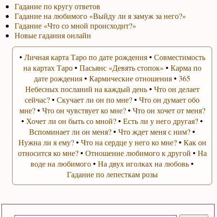
Гадание по кругу ответов
Гадание на любимого «Выйду ли я замуж за него?»
Гадание «Что со мной происходит?»
Новые гадания онлайн
•
Личная карта Таро по дате рождения
•
Совместимость
на картах Таро
•
Пасьянс «Девять стопок»
•
Карма по
дате рождения
•
Кармические отношения
•
365
Небесных посланий на каждый день
•
Что он делает
сейчас?
•
Скучает ли он по мне?
•
Что он думает обо
мне?
•
Что он чувствует ко мне?
•
Что он хочет от меня?
•
Хочет ли он быть со мной?
•
Есть ли у него другая?
•
Вспоминает ли он меня?
•
Что ждет меня с ним?
•
Нужна ли я ему?
•
Что на сердце у него ко мне?
•
Как он
относится ко мне?
•
Отношение любимого к другой
•
На
воде на любимого
•
На двух иголках на любовь
•
Гадание по лепесткам розы