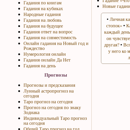
Гадание «Что
Гадания по книгам
Новые гадани
Гадания на кубиках
Народные гадания
•
Личная ка
Гадания на любовь
стопок»
•
К
Гадания на будущее
Гадания ответ на вопрос
каждый день
Гадания на совместимость
он чувствуе
Онлайн гадания на Новый год и
другая?
•
Вс
Рождество
у него ко 
Нумерология онлайн
Гадания онлайн Да Нет
Гадания на день
Прогнозы
Прогнозы и предсказания
Лунный астропрогноз на
сегодня
Таро прогноз на сегодня
Прогноз на сегодня по знаку
Зодиака
Индивидуальный Таро прогноз
на сегодня
Общий Таро прогноз на год