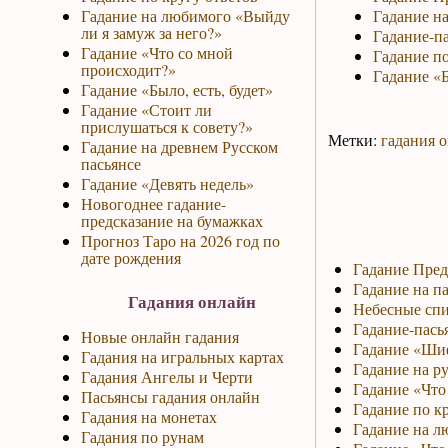
Гадание на любимого «Выйду
Гадание на
ли я замуж за него?»
Гадание-па
Гадание «Что со мной
Гадание по
происходит?»
Гадание «Б
Гадание «Было, есть, будет»
Гадание «Стоит ли
прислушаться к совету?»
Метки:
гадания 
Гадание на древнем Русском
пасьянсе
Гадание «Девять недель»
Новогоднее гадание-
предсказание на бумажках
Прогноз Таро на 2026 год по
дате рождения
Гадание Пред
Гадание на па
Гадания онлайн
Небесные спи
Гадание-пась
Новые онлайн гадания
Гадание «Ши
Гадания на игральных картах
Гадание на р
Гадания Ангелы и Черти
Гадание «Что 
Пасьянсы гадания онлайн
Гадание по к
Гадания на монетах
Гадание на л
Гадания по рунам