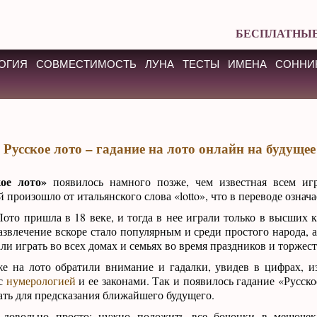
БЕСПЛАТНЫЕ
ОГИЯ
СОВМЕСТИМОСТЬ
ЛУНА
ТЕСТЫ
ИМЕНА
СОННИ
Русское лото – гадание на лото онлайн на будущее
ое лото»
появилось намного позже, чем известная всем игр
 произошло от итальянского слова «lotto», что в переводе означа
ото пришла в 18 веке, и тогда в нее играли только в высших к
азвлечение вскоре стало популярным и среди простого народа, а
али играть во всех домах и семьях во время праздников и торжест
же на лото обратили внимание и гадалки, увидев в цифрах, 
 с
нумерологией
и ее законами. Так и появилось гадание «Русско
ать для предсказания ближайшего будущего.
 довольно просто: нужно положить все бочонки в мешочек,