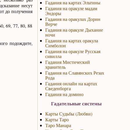
Гадания на картах Эльтины
едсказание несут
Гадания на оракуле мадам
ют до получения
Эндоры
Гадания на оракулах Дорин
Верче
0, 69, 77, 80, 88
Гадания на оракуле Дыхание
ночи
Гадания на картах оракула
ного подождите,
Симболон
Гадания на оракуле Русская
сивилла
Гадания Мистический
хранитель
Гадания на Славянских Резах
Рода
Гадания онлайн на картах
Сведенборга
Гадания на домино
Гадательные системы
Карты Судьбы (Любви)
Карты Таро
Таро Манара