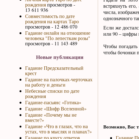
рождения
просмотров -
встряхнуть его,
13 611 936
числа, изображе
Совместимость по дате
однозначного та
рождения на картах Таро
просмотров - 12 486 070
Если же достался
Гадание онлайн на отношение
или 90 – цифры 
человека "По лепесткам розы"
просмотров - 11 143 489
Чтобы погадать
чтобы бочонки п
Новые публикации
Гадание Предсказательный
крест
Гадание на палочках-черточках
на работу и деньги
Небесные списки по дате
рождения
Гадание-пасьянс «Готика»
Гадание «Шифр Вселенной»
Гадание «Почему мы не
вместе?»
Гадание «Что в глазах, что на
Возможно, Вас т
устах, что в мыслях и планах?»
Гадание по кругу ответов
Гадание П