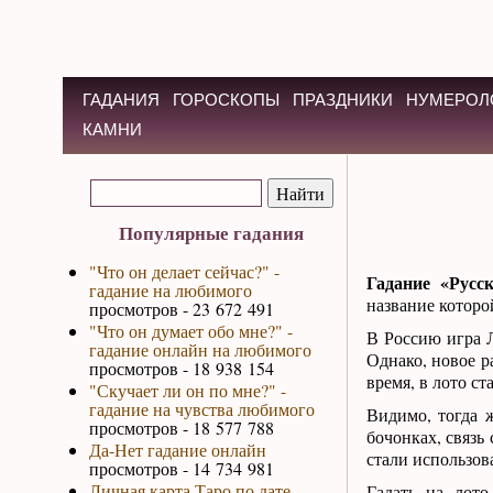
ГАДАНИЯ
ГОРОСКОПЫ
ПРАЗДНИКИ
НУМЕРОЛ
КАМНИ
Популярные гадания
"Что он делает сейчас?" -
Гадание «Русск
гадание на любимого
название которой
просмотров - 23 672 491
"Что он думает обо мне?" -
В Россию игра Л
гадание онлайн на любимого
Однако, новое р
просмотров - 18 938 154
время, в лото ст
"Скучает ли он по мне?" -
гадание на чувства любимого
Видимо, тогда 
просмотров - 18 577 788
бочонках, связь
Да-Нет гадание онлайн
стали использов
просмотров - 14 734 981
Личная карта Таро по дате
Гадать на лото