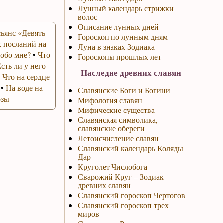
Лунный календарь стрижки
волос
Описание лунных дней
ьянс «Девять
Гороскоп по лунным дням
 посланий на
Луна в знаках Зодиака
 обо мне?
•
Что
Гороскопы прошлых лет
Есть ли у него
Наследие древних славян
•
Что на сердце
•
На воде на
Славянские Боги и Богини
озы
Мифология славян
Мифические существа
Славянская символика,
славянские обереги
Летоисчисление славян
Славянский календарь Коляды
Дар
Круголет Числобога
Сварожий Круг – Зодиак
древних славян
Славянский гороскоп Чертогов
Славянский гороскоп трех
миров