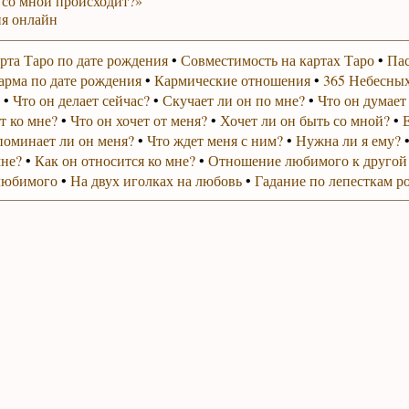
 со мной происходит?»
я онлайн
рта Таро по дате рождения
•
Совместимость на картах Таро
•
Пас
арма по дате рождения
•
Кармические отношения
•
365 Небесных
•
Что он делает сейчас?
•
Скучает ли он по мне?
•
Что он думает
т ко мне?
•
Что он хочет от меня?
•
Хочет ли он быть со мной?
•
поминает ли он меня?
•
Что ждет меня с ним?
•
Нужна ли я ему?
мне?
•
Как он относится ко мне?
•
Отношение любимого к другой
любимого
•
На двух иголках на любовь
•
Гадание по лепесткам р