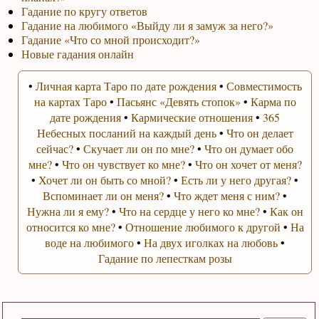
Гадание по кругу ответов
Гадание на любимого «Выйду ли я замуж за него?»
Гадание «Что со мной происходит?»
Новые гадания онлайн
•
Личная карта Таро по дате рождения
•
Совместимость
на картах Таро
•
Пасьянс «Девять стопок»
•
Карма по
дате рождения
•
Кармические отношения
•
365
Небесных посланий на каждый день
•
Что он делает
сейчас?
•
Скучает ли он по мне?
•
Что он думает обо
мне?
•
Что он чувствует ко мне?
•
Что он хочет от меня?
•
Хочет ли он быть со мной?
•
Есть ли у него другая?
•
Вспоминает ли он меня?
•
Что ждет меня с ним?
•
Нужна ли я ему?
•
Что на сердце у него ко мне?
•
Как он
относится ко мне?
•
Отношение любимого к другой
•
На
воде на любимого
•
На двух иголках на любовь
•
Гадание по лепесткам розы