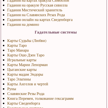
Гадания на картах оракула Симболон
Гадания на оракуле Русская сивилла
Гадания Мистический хранитель
Гадания на Славянских Резах Рода
Гадания онлайн на картах Сведенборга
Гадания на домино
Гадательные системы
Карты Судьбы (Любви)
Карты Таро
Таро Манара
Карты Ошо Дзен Таро
Игральные карты
Карты Марии Ленорман
Цыганские карты
Карты мадам Эндоры
Таро Эльтины
Карты Ангелов и чертей
Руны
Славянские Резы Рода
Книга Перемен, толкование гексаграмм
Карты Сведенборга
Гадательные системы