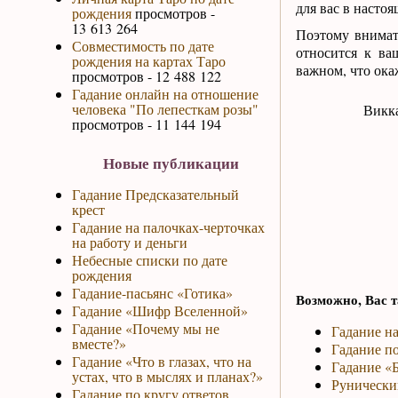
для вас в настоя
рождения
просмотров -
13 613 264
Поэтому внимат
Совместимость по дате
относится к ва
рождения на картах Таро
важном, что ока
просмотров - 12 488 122
Гадание онлайн на отношение
человека "По лепесткам розы"
Викка
просмотров - 11 144 194
Новые публикации
Гадание Предсказательный
крест
Гадание на палочках-черточках
на работу и деньги
Небесные списки по дате
рождения
Гадание-пасьянс «Готика»
Возможно, Вас т
Гадание «Шифр Вселенной»
Гадание «Почему мы не
Гадание н
вместе?»
Гадание по
Гадание «Что в глазах, что на
Гадание «Б
устах, что в мыслях и планах?»
Рунический
Гадание по кругу ответов