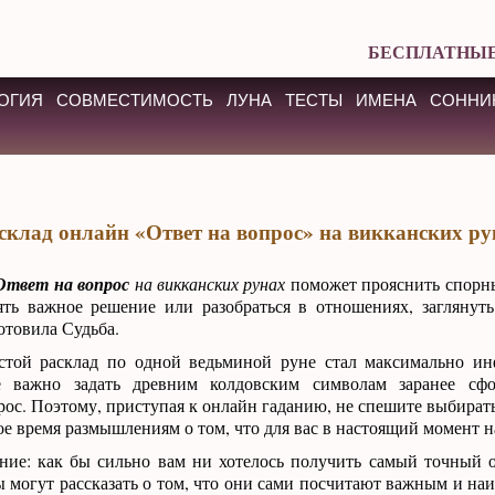
БЕСПЛАТНЫЕ
ОГИЯ
СОВМЕСТИМОСТЬ
ЛУНА
ТЕСТЫ
ИМЕНА
СОННИ
склад онлайн «Ответ на вопрос» на викканских ру
Ответ на вопрос
на викканских рунах
поможет прояснить спорн
ять важное решение или разобраться в отношениях, заглянут
отовила Судьба.
стой расклад по одной ведьминой руне стал максимально и
е важно задать древним колдовским символам заранее сф
ос. Поэтому, приступая к онлайн гаданию, не спешите выбирать
ое время размышлениям о том, что для вас в настоящий момент н
ние: как бы сильно вам ни хотелось получить самый точный о
 могут рассказать о том, что они сами посчитают важным и на