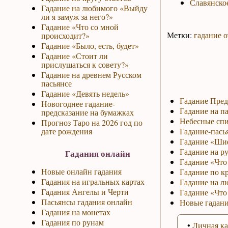
Славянское
Гадание на любимого «Выйду
ли я замуж за него?»
Гадание «Что со мной
Метки:
гадание о
происходит?»
Гадание «Было, есть, будет»
Гадание «Стоит ли
прислушаться к совету?»
Гадание на древнем Русском
пасьянсе
Гадание «Девять недель»
Гадание Пред
Новогоднее гадание-
Гадание на па
предсказание на бумажках
Небесные спи
Прогноз Таро на 2026 год по
дате рождения
Гадание-пась
Гадание «Ши
Гадание на р
Гадания онлайн
Гадание «Что 
Новые онлайн гадания
Гадание по к
Гадания на игральных картах
Гадание на л
Гадания Ангелы и Черти
Гадание «Что
Пасьянсы гадания онлайн
Новые гадани
Гадания на монетах
Гадания по рунам
•
Личная ка