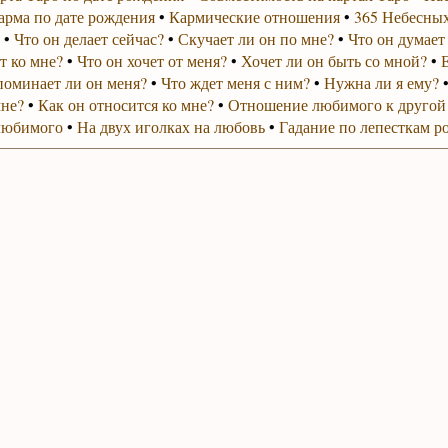
арма по дате рождения
•
Кармические отношения
•
365 Небесных
•
Что он делает сейчас?
•
Скучает ли он по мне?
•
Что он думает
т ко мне?
•
Что он хочет от меня?
•
Хочет ли он быть со мной?
•
поминает ли он меня?
•
Что ждет меня с ним?
•
Нужна ли я ему?
мне?
•
Как он относится ко мне?
•
Отношение любимого к другой
любимого
•
На двух иголках на любовь
•
Гадание по лепесткам р