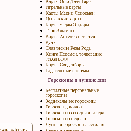
Карты Ошо Дзен Таро
Игральные карты
Карты Марии Ленорман
Цыганские карты
Карты мадам Эндоры
Таро Эльтины
Карты Ангелов и чертей
Руны
Славянские Резы Рода
Книга Перемен, толкование
гексаграмм
Карты Сведенборга
Гадательные системы
Гороскопы и лунные дни
Бесплатные персональные
гороскопы
Зодиакальные гороскопы
Гороскоп друидов
Гороскоп на сегодня и завтра
Гороскоп на неделю
Лунный гороскоп на сегодня
ьянс «Девять
Лунный календарь