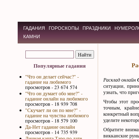
ГАДАНИЯ
ГОРОСКОПЫ
ПРАЗДНИКИ
НУМЕРОЛ
КАМНИ
Ра
Популярные гадания
"Что он делает сейчас?" -
Расклад онлайн
гадание на любимого
ситуации, прин
просмотров - 23 674 574
узнать, что приг
"Что он думает обо мне?" -
гадание онлайн на любимого
Чтобы этот про
просмотров - 18 939 708
точным, крайн
"Скучает ли он по мне?" -
конкретный вопр
гадание на чувства любимого
уделите некотор
просмотров - 18 579 100
Да-Нет гадание онлайн
Обратите внима
просмотров - 14 735 939
викканские руны
Личная карта Таро по дате