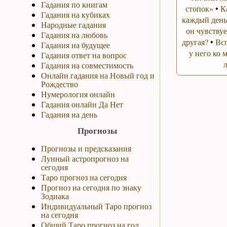
Гадания по книгам
стопок»
•
К
Гадания на кубиках
каждый день
Народные гадания
он чувствуе
Гадания на любовь
другая?
•
Вс
Гадания на будущее
у него ко 
Гадания ответ на вопрос
Гадания на совместимость
Онлайн гадания на Новый год и
Рождество
Нумерология онлайн
Гадания онлайн Да Нет
Гадания на день
Прогнозы
Прогнозы и предсказания
Лунный астропрогноз на
сегодня
Таро прогноз на сегодня
Прогноз на сегодня по знаку
Зодиака
Индивидуальный Таро прогноз
на сегодня
Общий Таро прогноз на год