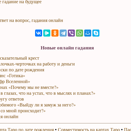
 гадание на будущее
твет на вопрос
,
гадания онлайн
Новые онлайн гадания
сказательный крест
лочках-черточках на работу и деньги
ски по дате рождения
янс «Готика»
фр Вселенной»
унах «Почему мы не вместе?»
в глазах, что на устах, что в мыслях и планах?»
ругу ответов
юбимого «Выйду ли я замуж за него?»
 со мной происходит?»
я онлайн
рта Таро по дате рождения
•
Совместимость на картах Таро
•
Пас