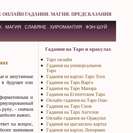
 ОНЛАЙН ГАДАНИЯ. МАГИЯ. ПРЕДСКАЗАНИЯ
К
МАГИЯ
СЛАВЯНЕ
ХИРОМАНТИЯ
ФЭН-ШУЙ
Гадания на Таро и оракулах
Таро онлайн
нах
Гадания на универсальном
Таро
ые и запутанные
Гадания на картах Таро Тота
ь в будущее или
Гадания на Таро Варго
Гадания на Таро Манара
Гадания на Египетском Таро
нформативным и
Онлайн гадания на Таро Ошо
ормулированный
Гадания на Таро Снов
 руну, – сначала
Гадания на Таро Ангелов
аиболее важно.
Онлайн гадания на Оракулах
твет на вопрос,
Гадания на цыганских картах
иболее значимым
Гадания на картах Ленорман