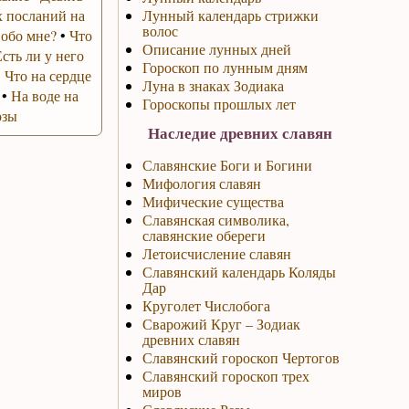
 посланий на
Лунный календарь стрижки
волос
 обо мне?
•
Что
Описание лунных дней
Есть ли у него
Гороскоп по лунным дням
•
Что на сердце
Луна в знаках Зодиака
•
На воде на
Гороскопы прошлых лет
озы
Наследие древних славян
Славянские Боги и Богини
Мифология славян
Мифические существа
Славянская символика,
славянские обереги
Летоисчисление славян
Славянский календарь Коляды
Дар
Круголет Числобога
Сварожий Круг – Зодиак
древних славян
Славянский гороскоп Чертогов
Славянский гороскоп трех
миров