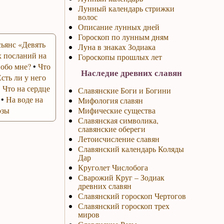
Лунный календарь стрижки
волос
Описание лунных дней
Гороскоп по лунным дням
ьянс «Девять
Луна в знаках Зодиака
 посланий на
Гороскопы прошлых лет
 обо мне?
•
Что
Наследие древних славян
Есть ли у него
•
Что на сердце
Славянские Боги и Богини
•
На воде на
Мифология славян
озы
Мифические существа
Славянская символика,
славянские обереги
Летоисчисление славян
Славянский календарь Коляды
Дар
Круголет Числобога
Сварожий Круг – Зодиак
древних славян
Славянский гороскоп Чертогов
Славянский гороскоп трех
миров