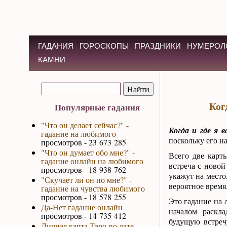
ГАДАНИЯ
ГОРОСКОПЫ
ПРАЗДНИКИ
НУМЕРОЛ
КАМНИ
Ког
Популярные гадания
"Что он делает сейчас?" -
Когда и где я 
гадание на любимого
поскольку его на
просмотров - 23 673 285
"Что он думает обо мне?" -
Всего две карты
гадание онлайн на любимого
встреча с ново
просмотров - 18 938 762
укажут на место
"Скучает ли он по мне?" -
вероятное время
гадание на чувства любимого
просмотров - 18 578 255
Это гадание на
Да-Нет гадание онлайн
началом раскла
просмотров - 14 735 412
будущую встреч
Личная карта Таро по дате