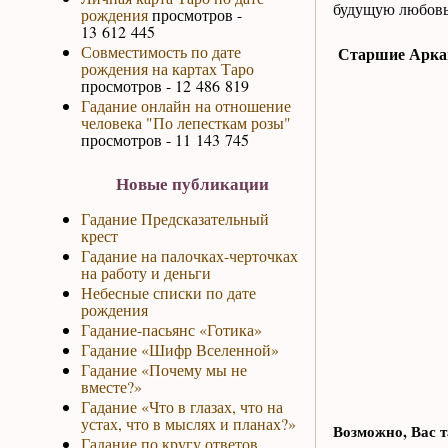
будущую любовь
рождения
просмотров -
13 612 445
Совместимость по дате
Старшие Аркан
рождения на картах Таро
просмотров - 12 486 819
Гадание онлайн на отношение
человека "По лепесткам розы"
просмотров - 11 143 745
Новые публикации
Гадание Предсказательный
крест
Гадание на палочках-черточках
на работу и деньги
Небесные списки по дате
рождения
Гадание-пасьянс «Готика»
Гадание «Шифр Вселенной»
Гадание «Почему мы не
вместе?»
Гадание «Что в глазах, что на
устах, что в мыслях и планах?»
Возможно, Вас т
Гадание по кругу ответов