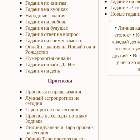
Гадание на л
Гадания по книгам
Гадание «Что
Гадания на кубиках
Новые гадани
Народные гадания
Гадания на любовь
Гадания на будущее
•
Личная ка
Гадания ответ на вопрос
стопок»
•
К
Гадания на совместимость
каждый день
Онлайн гадания на Новый год и
он чувствуе
Рождество
другая?
•
Вс
Нумерология онлайн
у него ко 
Гадания онлайн Да Нет
Гадания на день
Прогнозы
Прогнозы и предсказания
Лунный астропрогноз на
сегодня
Таро прогноз на сегодня
Прогноз на сегодня по знаку
Зодиака
Индивидуальный Таро прогноз
на сегодня
Общий Таро прогноз на год