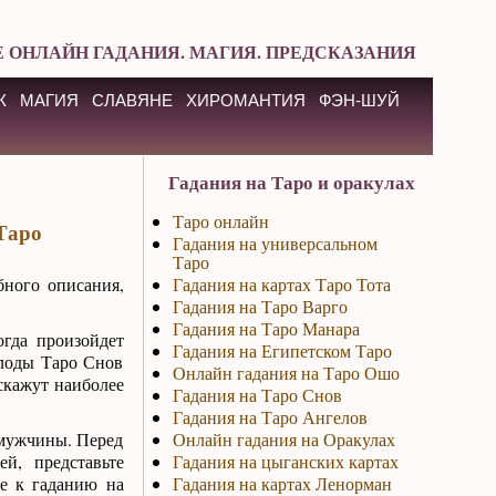
 ОНЛАЙН ГАДАНИЯ. МАГИЯ. ПРЕДСКАЗАНИЯ
К
МАГИЯ
СЛАВЯНЕ
ХИРОМАНТИЯ
ФЭН-ШУЙ
Гадания на Таро и оракулах
Таро онлайн
 Таро
Гадания на универсальном
Таро
бного описания,
Гадания на картах Таро Тота
Гадания на Таро Варго
Гадания на Таро Манара
огда произойдет
Гадания на Египетском Таро
олоды Таро Снов
Онлайн гадания на Таро Ошо
скажут наиболее
Гадания на Таро Снов
Гадания на Таро Ангелов
 мужчины. Перед
Онлайн гадания на Оракулах
й, представьте
Гадания на цыганских картах
те к гаданию на
Гадания на картах Ленорман