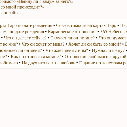
юбимого «Выйду ли я замуж за него?»
 со мной происходит?»
я онлайн
рта Таро по дате рождения
•
Совместимость на картах Таро
•
Пас
арма по дате рождения
•
Кармические отношения
•
365 Небесных
•
Что он делает сейчас?
•
Скучает ли он по мне?
•
Что он думает
т ко мне?
•
Что он хочет от меня?
•
Хочет ли он быть со мной?
•
поминает ли он меня?
•
Что ждет меня с ним?
•
Нужна ли я ему?
мне?
•
Как он относится ко мне?
•
Отношение любимого к другой
любимого
•
На двух иголках на любовь
•
Гадание по лепесткам р