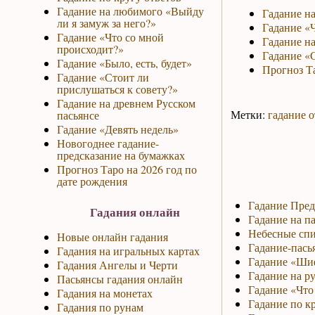
Гадание на любимого «Выйду
Гадание н
ли я замуж за него?»
Гадание «Ч
Гадание «Что со мной
Гадание на
происходит?»
Гадание «С
Гадание «Было, есть, будет»
Прогноз Та
Гадание «Стоит ли
прислушаться к совету?»
Гадание на древнем Русском
Метки:
гадание о
пасьянсе
Гадание «Девять недель»
Новогоднее гадание-
предсказание на бумажках
Прогноз Таро на 2026 год по
дате рождения
Гадание Пред
Гадания онлайн
Гадание на па
Небесные спи
Новые онлайн гадания
Гадание-пась
Гадания на игральных картах
Гадание «Ши
Гадания Ангелы и Черти
Гадание на р
Пасьянсы гадания онлайн
Гадание «Что 
Гадания на монетах
Гадание по к
Гадания по рунам