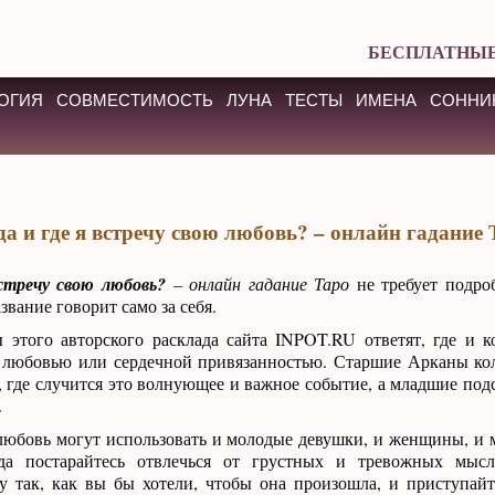
БЕСПЛАТНЫЕ
ОГИЯ
СОВМЕСТИМОСТЬ
ЛУНА
ТЕСТЫ
ИМЕНА
СОННИ
да и где я встречу свою любовь? – онлайн гадание
встречу свою любовь?
– онлайн гадание Таро
не требует подро
звание говорит само за себя.
 этого авторского расклада сайта INPOT.RU ответят, где и к
й любовью или сердечной привязанностью. Старшие Арканы к
, где случится это волнующее и важное событие, а младшие под
.
 любовь могут использовать и молодые девушки, и женщины, и
да постарайтесь отвлечься от грустных и тревожных мысле
у так, как вы бы хотели, чтобы она произошла, и приступай