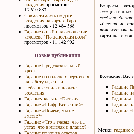
рождения
просмотров -
Вопросы, кото
13 610 883
ассоциативных 
Совместимость по дате
следует двига
рождения на картах Таро
«Стоит ли про
просмотров - 12 484 368
поможет мне на
Гадание онлайн на отношение
картинка, и стан
человека "По лепесткам розы"
просмотров - 11 142 902
Новые публикации
Гадание Предсказательный
крест
Возможно, Вас т
Гадание на палочках-черточках
на работу и деньги
Гадание П
Небесные списки по дате
рождения
Гадание на
Гадание-пасьянс «Готика»
Гадание-па
Гадание «Шифр Вселенной»
Гадание по
Гадание «Почему мы не
Гадание «Б
вместе?»
Гадание «Что в глазах, что на
устах, что в мыслях и планах?»
Метки:
гадание о
Гадание по кругу ответов