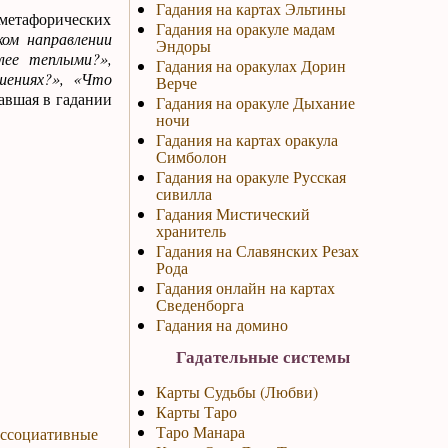
Гадания на картах Эльтины
етафорических
Гадания на оракуле мадам
ком направлении
Эндоры
лее теплыми?»,
Гадания на оракулах Дорин
шениях?», «Что
Верче
павшая в гадании
Гадания на оракуле Дыхание
ночи
Гадания на картах оракула
Симболон
Гадания на оракуле Русская
сивилла
Гадания Мистический
хранитель
Гадания на Славянских Резах
Рода
Гадания онлайн на картах
Сведенборга
Гадания на домино
Гадательные системы
Карты Судьбы (Любви)
Карты Таро
Таро Манара
ассоциативные