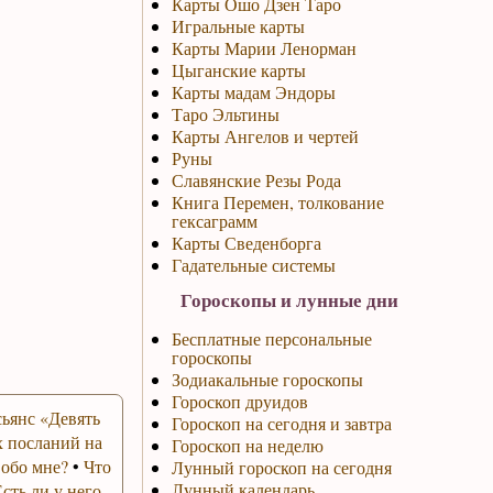
Карты Ошо Дзен Таро
Игральные карты
Карты Марии Ленорман
Цыганские карты
Карты мадам Эндоры
Таро Эльтины
Карты Ангелов и чертей
Руны
Славянские Резы Рода
Книга Перемен, толкование
гексаграмм
Карты Сведенборга
Гадательные системы
Гороскопы и лунные дни
Бесплатные персональные
гороскопы
Зодиакальные гороскопы
Гороскоп друидов
ьянс «Девять
Гороскоп на сегодня и завтра
 посланий на
Гороскоп на неделю
 обо мне?
•
Что
Лунный гороскоп на сегодня
Лунный календарь
Есть ли у него