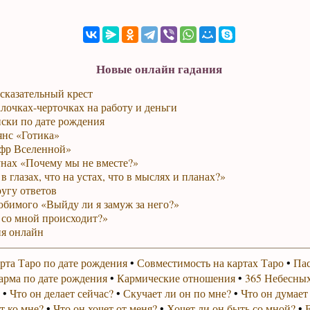
Новые онлайн гадания
сказательный крест
лочках-черточках на работу и деньги
ски по дате рождения
янс «Готика»
фр Вселенной»
унах «Почему мы не вместе?»
в глазах, что на устах, что в мыслях и планах?»
ругу ответов
юбимого «Выйду ли я замуж за него?»
 со мной происходит?»
я онлайн
рта Таро по дате рождения
•
Совместимость на картах Таро
•
Пас
арма по дате рождения
•
Кармические отношения
•
365 Небесных
•
Что он делает сейчас?
•
Скучает ли он по мне?
•
Что он думает
т ко мне?
•
Что он хочет от меня?
•
Хочет ли он быть со мной?
•