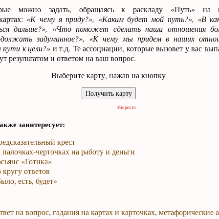
рые можно задать, обращаясь к раскладу «Путь» на м
картах:
«К чему я приду?», «Каким будет мой путь?», «В ка
ться дальше?», «Что поможет сделать наши отношения бо
должать задуманное?», «К чему мы придем в наших отно
 пути к цели?»
и т.д. Те ассоциации, которые вызовет у вас вы
ут результатом и ответом на ваш вопрос.
Выберите карту, нажав на кнопку
©inpot.ru
акже заинтересует:
редсказательный крест
 палочках-черточках на работу и деньги
сьянс «Готика»
 кругу ответов
ыло, есть, будет»
твет на вопрос
,
гадания на картах и карточках
,
метафорические 