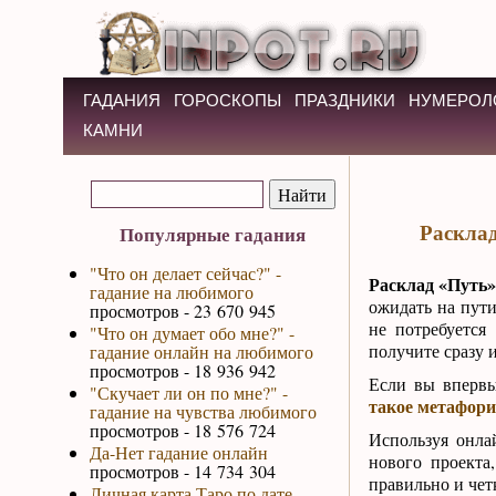
ГАДАНИЯ
ГОРОСКОПЫ
ПРАЗДНИКИ
НУМЕРОЛ
КАМНИ
Расклад
Популярные гадания
"Что он делает сейчас?" -
Расклад «Путь»
гадание на любимого
ожидать на пути
просмотров - 23 670 945
не потребуется
"Что он думает обо мне?" -
получите сразу и
гадание онлайн на любимого
просмотров - 18 936 942
Если вы впервы
"Скучает ли он по мне?" -
такое метафори
гадание на чувства любимого
просмотров - 18 576 724
Используя онла
Да-Нет гадание онлайн
нового проекта
просмотров - 14 734 304
правильно и чет
Личная карта Таро по дате