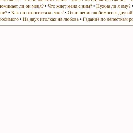
поминает ли он меня?
•
Что ждет меня с ним?
•
Нужна ли я ему?
мне?
•
Как он относится ко мне?
•
Отношение любимого к другой
любимого
•
На двух иголках на любовь
•
Гадание по лепесткам р