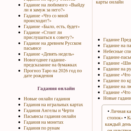
карты онлайн
Гадание на любимого «Выйду
ли я замуж за него?»
Гадание «Что со мной
происходит?»
Гадание «Было, есть, будет»
Гадание «Стоит ли
прислушаться к совету?»
Гадание Пред
Гадание на древнем Русском
Гадание на па
пасьянсе
Небесные спи
Гадание «Девять недель»
Гадание-пась
Новогоднее гадание-
Гадание «Ши
предсказание на бумажках
Гадание на р
Прогноз Таро на 2026 год по
Гадание «Что 
дате рождения
Гадание по к
Гадание на л
Гадания онлайн
Гадание «Что
Новые гадани
Новые онлайн гадания
Гадания на игральных картах
Гадания Ангелы и Черти
•
Личная ка
Пасьянсы гадания онлайн
стопок»
•
К
Гадания на монетах
каждый день
Гадания по рунам
он чувствуе