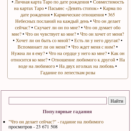
•
Личная карта Таро по дате рождения
•
Совместимость
на картах Таро
•
Пасьянс «Девять стопок»
•
Карма по
дате рождения
•
Кармические отношения
•
365
Небесных посланий на каждый день
•
Что он делает
сейчас?
•
Скучает ли он по мне?
•
Что он думает обо
мне?
•
Что он чувствует ко мне?
•
Что он хочет от меня?
•
Хочет ли он быть со мной?
•
Есть ли у него другая?
•
Вспоминает ли он меня?
•
Что ждет меня с ним?
•
Нужна ли я ему?
•
Что на сердце у него ко мне?
•
Как он
относится ко мне?
•
Отношение любимого к другой
•
На
воде на любимого
•
На двух иголках на любовь
•
Гадание по лепесткам розы
Популярные гадания
"Что он делает сейчас?" - гадание на любимого
просмотров - 23 671 508