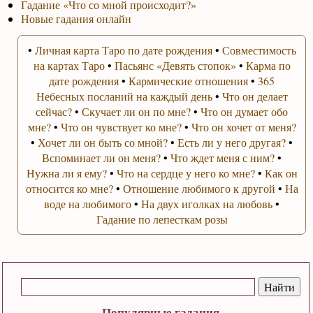
Гадание «Что со мной происходит?»
Новые гадания онлайн
•
Личная карта Таро по дате рождения
•
Совместимость
на картах Таро
•
Пасьянс «Девять стопок»
•
Карма по
дате рождения
•
Кармические отношения
•
365
Небесных посланий на каждый день
•
Что он делает
сейчас?
•
Скучает ли он по мне?
•
Что он думает обо
мне?
•
Что он чувствует ко мне?
•
Что он хочет от меня?
•
Хочет ли он быть со мной?
•
Есть ли у него другая?
•
Вспоминает ли он меня?
•
Что ждет меня с ним?
•
Нужна ли я ему?
•
Что на сердце у него ко мне?
•
Как он
относится ко мне?
•
Отношение любимого к другой
•
На
воде на любимого
•
На двух иголках на любовь
•
Гадание по лепесткам розы
Популярные гадания