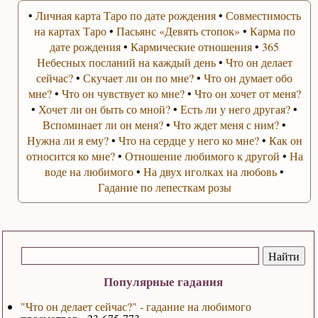
•
Личная карта Таро по дате рождения
•
Совместимость
на картах Таро
•
Пасьянс «Девять стопок»
•
Карма по
дате рождения
•
Кармические отношения
•
365
Небесных посланий на каждый день
•
Что он делает
сейчас?
•
Скучает ли он по мне?
•
Что он думает обо
мне?
•
Что он чувствует ко мне?
•
Что он хочет от меня?
•
Хочет ли он быть со мной?
•
Есть ли у него другая?
•
Вспоминает ли он меня?
•
Что ждет меня с ним?
•
Нужна ли я ему?
•
Что на сердце у него ко мне?
•
Как он
относится ко мне?
•
Отношение любимого к другой
•
На
воде на любимого
•
На двух иголках на любовь
•
Гадание по лепесткам розы
Популярные гадания
"Что он делает сейчас?" - гадание на любимого