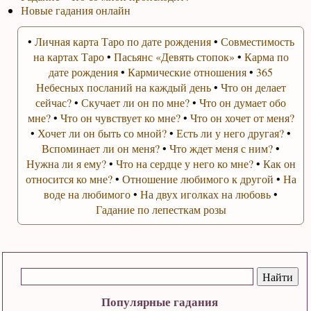
Новые гадания онлайн
•
Личная карта Таро по дате рождения
•
Совместимость
на картах Таро
•
Пасьянс «Девять стопок»
•
Карма по
дате рождения
•
Кармические отношения
•
365
Небесных посланий на каждый день
•
Что он делает
сейчас?
•
Скучает ли он по мне?
•
Что он думает обо
мне?
•
Что он чувствует ко мне?
•
Что он хочет от меня?
•
Хочет ли он быть со мной?
•
Есть ли у него другая?
•
Вспоминает ли он меня?
•
Что ждет меня с ним?
•
Нужна ли я ему?
•
Что на сердце у него ко мне?
•
Как он
относится ко мне?
•
Отношение любимого к другой
•
На
воде на любимого
•
На двух иголках на любовь
•
Гадание по лепесткам розы
Популярные гадания