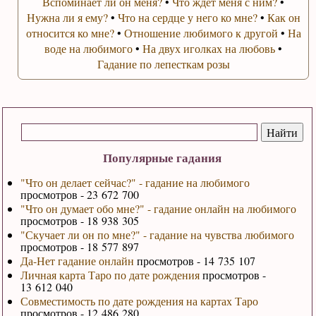
Вспоминает ли он меня?
•
Что ждет меня с ним?
•
Нужна ли я ему?
•
Что на сердце у него ко мне?
•
Как он
относится ко мне?
•
Отношение любимого к другой
•
На
воде на любимого
•
На двух иголках на любовь
•
Гадание по лепесткам розы
Популярные гадания
"Что он делает сейчас?" - гадание на любимого
просмотров - 23 672 700
"Что он думает обо мне?" - гадание онлайн на любимого
просмотров - 18 938 305
"Скучает ли он по мне?" - гадание на чувства любимого
просмотров - 18 577 897
Да-Нет гадание онлайн
просмотров - 14 735 107
Личная карта Таро по дате рождения
просмотров -
13 612 040
Совместимость по дате рождения на картах Таро
просмотров - 12 486 280