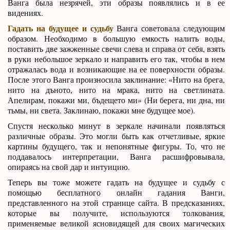
Ванга была незрячей, эти образы появлялись и в ее
видениях.
Гадать на будущее и судьбу
Ванга советовала следующим
образом. Необходимо в большую емкость налить воды,
поставить две зажженные свечи слева и справа от себя, взять
в руки небольшое зеркало и направить его так, чтобы в нем
отражалась вода и возникающие на ее поверхности образы.
После этого Ванга произносила заклинание: «Нито на брега,
нито на дъното, нито на мрака, нито на светлината.
Апелирам, покажи ми, бъдещето ми» (Ни берега, ни дна, ни
тьмы, ни света. Заклинаю, покажи мне будущее мое).
Спустя несколько минут в зеркале начинали появляться
различные образы. Это могли быть как отчетливые, яркие
картины будущего, так и непонятные фигуры. То, что не
поддавалось интерпретации, Ванга расшифровывала,
опираясь на свой дар и интуицию.
Теперь вы тоже можете гадать на будущее и судьбу с
помощью бесплатного онлайн гадания Ванги,
представленного на этой странице сайта. В предсказаниях,
которые вы получите, используются толкования,
применяемые великой ясновидящей для своих магических