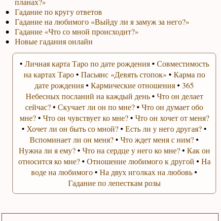
планах?»
Гадание по кругу ответов
Гадание на любимого «Выйду ли я замуж за него?»
Гадание «Что со мной происходит?»
Новые гадания онлайн
•
Личная карта Таро по дате рождения
•
Совместимость
на картах Таро
•
Пасьянс «Девять стопок»
•
Карма по
дате рождения
•
Кармические отношения
•
365
Небесных посланий на каждый день
•
Что он делает
сейчас?
•
Скучает ли он по мне?
•
Что он думает обо
мне?
•
Что он чувствует ко мне?
•
Что он хочет от меня?
•
Хочет ли он быть со мной?
•
Есть ли у него другая?
•
Вспоминает ли он меня?
•
Что ждет меня с ним?
•
Нужна ли я ему?
•
Что на сердце у него ко мне?
•
Как он
относится ко мне?
•
Отношение любимого к другой
•
На
воде на любимого
•
На двух иголках на любовь
•
Гадание по лепесткам розы