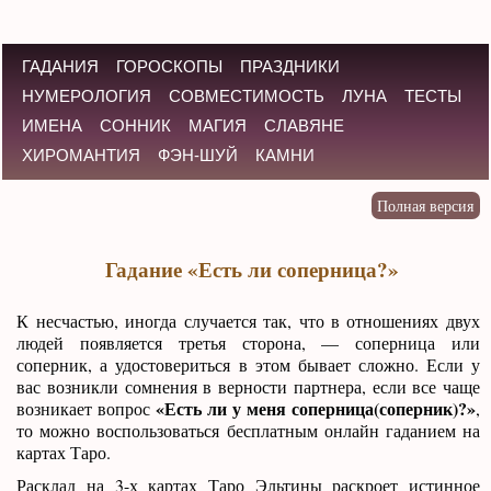
ГАДАНИЯ
ГОРОСКОПЫ
ПРАЗДНИКИ
НУМЕРОЛОГИЯ
СОВМЕСТИМОСТЬ
ЛУНА
ТЕСТЫ
ИМЕНА
СОННИК
МАГИЯ
СЛАВЯНЕ
ХИРОМАНТИЯ
ФЭН-ШУЙ
КАМНИ
Гадание «Есть ли соперница?»
К несчастью, иногда случается так, что в отношениях двух
людей появляется третья сторона, — соперница или
соперник, а удостовериться в этом бывает сложно. Если у
вас возникли сомнения в верности партнера, если все чаще
«Есть ли у меня соперница(соперник)?»
возникает вопрос
,
то можно воспользоваться бесплатным онлайн гаданием на
картах Таро.
Расклад на 3-х картах Таро Эльтины раскроет истинное