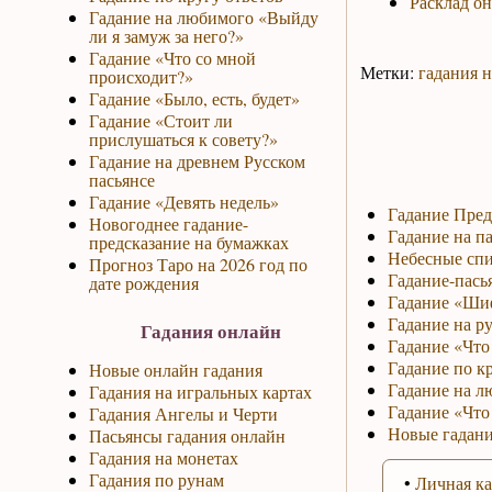
Расклад о
Гадание на любимого «Выйду
ли я замуж за него?»
Гадание «Что со мной
Метки:
гадания н
происходит?»
Гадание «Было, есть, будет»
Гадание «Стоит ли
прислушаться к совету?»
Гадание на древнем Русском
пасьянсе
Гадание «Девять недель»
Гадание Пред
Новогоднее гадание-
Гадание на па
предсказание на бумажках
Небесные спи
Прогноз Таро на 2026 год по
Гадание-пась
дате рождения
Гадание «Ши
Гадание на р
Гадания онлайн
Гадание «Что 
Гадание по к
Новые онлайн гадания
Гадание на л
Гадания на игральных картах
Гадание «Что
Гадания Ангелы и Черти
Новые гадани
Пасьянсы гадания онлайн
Гадания на монетах
Гадания по рунам
•
Личная ка