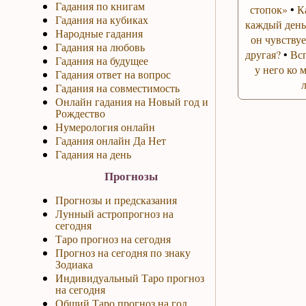
Гадания по книгам
стопок»
•
К
Гадания на кубиках
каждый день
Народные гадания
он чувствуе
Гадания на любовь
другая?
•
Вс
Гадания на будущее
у него ко 
Гадания ответ на вопрос
Гадания на совместимость
Онлайн гадания на Новый год и
Рождество
Нумерология онлайн
Гадания онлайн Да Нет
Гадания на день
Прогнозы
Прогнозы и предсказания
Лунный астропрогноз на
сегодня
Таро прогноз на сегодня
Прогноз на сегодня по знаку
Зодиака
Индивидуальный Таро прогноз
на сегодня
Общий Таро прогноз на год