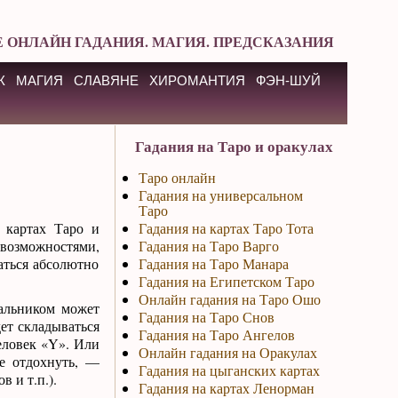
 ОНЛАЙН ГАДАНИЯ. МАГИЯ. ПРЕДСКАЗАНИЯ
К
МАГИЯ
СЛАВЯНЕ
ХИРОМАНТИЯ
ФЭН-ШУЙ
Гадания на Таро и оракулах
Таро онлайн
Гадания на универсальном
Таро
 картах Таро и
Гадания на картах Таро Тота
 возможностями,
Гадания на Таро Варго
аться абсолютно
Гадания на Таро Манара
Гадания на Египетском Таро
Онлайн гадания на Таро Ошо
чальником может
Гадания на Таро Снов
дет складываться
Гадания на Таро Ангелов
человек «Y». Или
Онлайн гадания на Оракулах
ше отдохнуть, —
Гадания на цыганских картах
в и т.п.).
Гадания на картах Ленорман