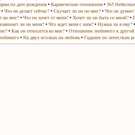
арма по дате рождения
•
Кармические отношения
•
365 Небесных
•
Что он делает сейчас?
•
Скучает ли он по мне?
•
Что он думает
т ко мне?
•
Что он хочет от меня?
•
Хочет ли он быть со мной?
•
поминает ли он меня?
•
Что ждет меня с ним?
•
Нужна ли я ему?
мне?
•
Как он относится ко мне?
•
Отношение любимого к другой
любимого
•
На двух иголках на любовь
•
Гадание по лепесткам р