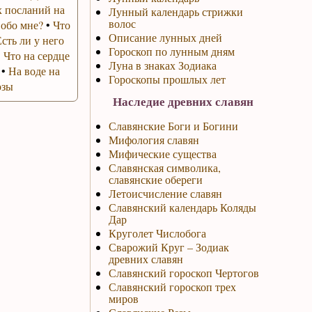
 посланий на
Лунный календарь стрижки
волос
 обо мне?
•
Что
Описание лунных дней
Есть ли у него
Гороскоп по лунным дням
•
Что на сердце
Луна в знаках Зодиака
•
На воде на
Гороскопы прошлых лет
озы
Наследие древних славян
Славянские Боги и Богини
Мифология славян
Мифические существа
Славянская символика,
славянские обереги
Летоисчисление славян
Славянский календарь Коляды
Дар
Круголет Числобога
Сварожий Круг – Зодиак
древних славян
Славянский гороскоп Чертогов
Славянский гороскоп трех
миров