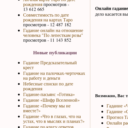
рождения
просмотров -
Онлайн гадание
13 612 665
дело касается вы
Совместимость по дате
рождения на картах Таро
просмотров - 12 487 182
Гадание онлайн на отношение
человека "По лепесткам розы"
просмотров - 11 143 852
Новые публикации
Гадание Предсказательный
крест
Гадание на палочках-черточках
на работу и деньги
Небесные списки по дате
рождения
Гадание-пасьянс «Готика»
Возможно, Вас т
Гадание «Шифр Вселенной»
Гадание «Почему мы не
Гадание «Ч
вместе?»
Гадание «С
Гадание «Что в глазах, что на
Прогноз Та
устах, что в мыслях и планах?»
Онлайн рас
Гадание по кругу ответов