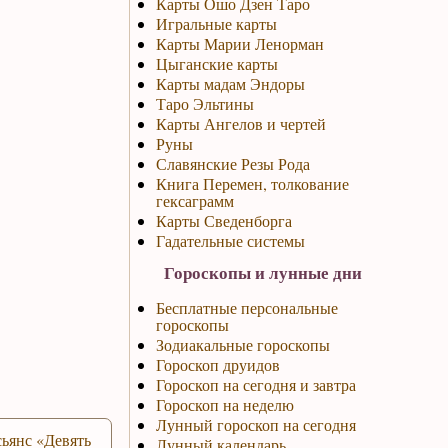
Карты Ошо Дзен Таро
Игральные карты
Карты Марии Ленорман
Цыганские карты
Карты мадам Эндоры
Таро Эльтины
Карты Ангелов и чертей
Руны
Славянские Резы Рода
Книга Перемен, толкование
гексаграмм
Карты Сведенборга
Гадательные системы
Гороскопы и лунные дни
Бесплатные персональные
гороскопы
Зодиакальные гороскопы
Гороскоп друидов
Гороскоп на сегодня и завтра
Гороскоп на неделю
Лунный гороскоп на сегодня
ьянс «Девять
Лунный календарь