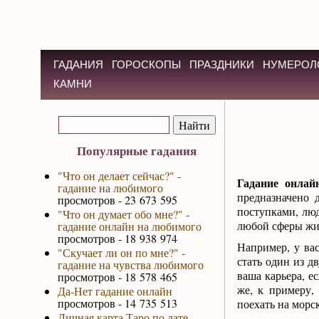
ГАДАНИЯ
ГОРОСКОПЫ
ПРАЗДНИКИ
НУМЕРОЛ
КАМНИ
Популярные гадания
"Что он делает сейчас?" -
Гадание онлай
гадание на любимого
предназначено 
просмотров - 23 673 595
поступками, люд
"Что он думает обо мне?" -
любой сферы жиз
гадание онлайн на любимого
просмотров - 18 938 974
Например, у ва
"Скучает ли он по мне?" -
стать один из д
гадание на чувства любимого
ваша карьера, е
просмотров - 18 578 465
же, к примеру,
Да-Нет гадание онлайн
просмотров - 14 735 513
поехать на морск
Личная карта Таро по дате