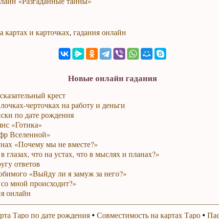
нлайн «Разгаданные тайны»
а картах и карточках
,
гадания онлайн
Новые онлайн гадания
сказательный крест
лочках-черточках на работу и деньги
ски по дате рождения
янс «Готика»
фр Вселенной»
унах «Почему мы не вместе?»
в глазах, что на устах, что в мыслях и планах?»
ругу ответов
юбимого «Выйду ли я замуж за него?»
 со мной происходит?»
я онлайн
рта Таро по дате рождения
•
Совместимость на картах Таро
•
Пас