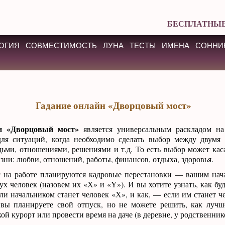
БЕСПЛАТНЫЕ
ОГИЯ
СОВМЕСТИМОСТЬ
ЛУНА
ТЕСТЫ
ИМЕНА
СОННИ
Гадание онлайн «Дворцовый мост»
н «Дворцовый мост»
является универсальным раскладом на
для ситуаций, когда необходимо сделать выбор между двумя
ьми, отношениями, решениями и т.д. То есть выбор может кас
ни: любви, отношений, работы, финансов, отдыха, здоровья.
с на работе планируются кадровые перестановки — вашим на
вух человек (назовем их «Х» и «Y»). И вы хотите узнать, как бу
сли начальником станет человек «Х», и как, — если им станет 
 вы планируете свой отпуск, но не можете решить, как луч
ой курорт или провести время на даче (в деревне, у родственнико