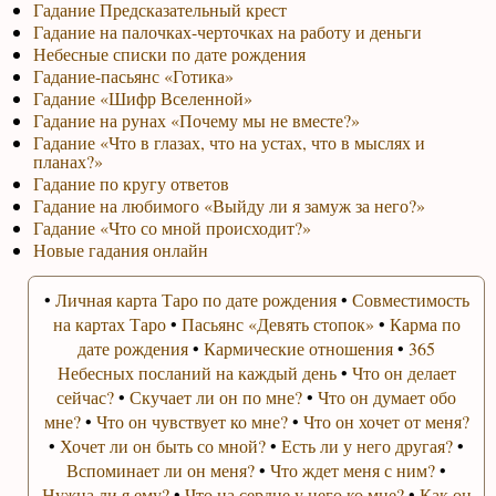
Гадание Предсказательный крест
Гадание на палочках-черточках на работу и деньги
Небесные списки по дате рождения
Гадание-пасьянс «Готика»
Гадание «Шифр Вселенной»
Гадание на рунах «Почему мы не вместе?»
Гадание «Что в глазах, что на устах, что в мыслях и
планах?»
Гадание по кругу ответов
Гадание на любимого «Выйду ли я замуж за него?»
Гадание «Что со мной происходит?»
Новые гадания онлайн
•
Личная карта Таро по дате рождения
•
Совместимость
на картах Таро
•
Пасьянс «Девять стопок»
•
Карма по
дате рождения
•
Кармические отношения
•
365
Небесных посланий на каждый день
•
Что он делает
сейчас?
•
Скучает ли он по мне?
•
Что он думает обо
мне?
•
Что он чувствует ко мне?
•
Что он хочет от меня?
•
Хочет ли он быть со мной?
•
Есть ли у него другая?
•
Вспоминает ли он меня?
•
Что ждет меня с ним?
•
Нужна ли я ему?
•
Что на сердце у него ко мне?
•
Как он