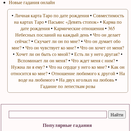
Новые гадания онлайн
•
Личная карта Таро по дате рождения
•
Совместимость
на картах Таро
•
Пасьянс «Девять стопок»
•
Карма по
дате рождения
•
Кармические отношения
•
365
Небесных посланий на каждый день
•
Что он делает
сейчас?
•
Скучает ли он по мне?
•
Что он думает обо
мне?
•
Что он чувствует ко мне?
•
Что он хочет от меня?
•
Хочет ли он быть со мной?
•
Есть ли у него другая?
•
Вспоминает ли он меня?
•
Что ждет меня с ним?
•
Нужна ли я ему?
•
Что на сердце у него ко мне?
•
Как он
относится ко мне?
•
Отношение любимого к другой
•
На
воде на любимого
•
На двух иголках на любовь
•
Гадание по лепесткам розы
Популярные гадания