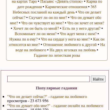
на картах Таро
•
Пасьянс «Девять стопок»
•
Карма по
дате рождения
•
Кармические отношения
•
365
Небесных посланий на каждый день
•
Что он делает
сейчас?
•
Скучает ли он по мне?
•
Что он думает обо
мне?
•
Что он чувствует ко мне?
•
Что он хочет от меня?
•
Хочет ли он быть со мной?
•
Есть ли у него другая?
•
Вспоминает ли он меня?
•
Что ждет меня с ним?
•
Нужна ли я ему?
•
Что на сердце у него ко мне?
•
Как он
относится ко мне?
•
Отношение любимого к другой
•
На
воде на любимого
•
На двух иголках на любовь
•
Гадание по лепесткам розы
Популярные гадания
"Что он делает сейчас?" - гадание на любимого
просмотров - 23 673 956
"Что он думает обо мне?" - гадание онлайн на любимого
просмотров - 18 939 270