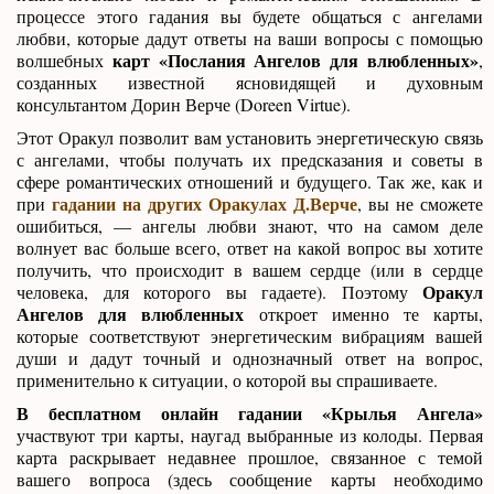
процессе этого гадания вы будете общаться с ангелами
любви, которые дадут ответы на ваши вопросы с помощью
карт «Послания Ангелов для влюбленных»
волшебных
,
созданных известной ясновидящей и духовным
консультантом Дорин Верче (Doreen Virtue).
Этот Оракул позволит вам установить энергетическую связь
с ангелами, чтобы получать их предсказания и советы в
сфере романтических отношений и будущего. Так же, как и
гадании на других Оракулах Д.Верче
при
, вы не сможете
ошибиться, — ангелы любви знают, что на самом деле
волнует вас больше всего, ответ на какой вопрос вы хотите
получить, что происходит в вашем сердце (или в сердце
Оракул
человека, для которого вы гадаете). Поэтому
Ангелов для влюбленных
откроет именно те карты,
которые соответствуют энергетическим вибрациям вашей
души и дадут точный и однозначный ответ на вопрос,
применительно к ситуации, о которой вы спрашиваете.
В бесплатном онлайн гадании «Крылья Ангела»
участвуют три карты, наугад выбранные из колоды. Первая
карта раскрывает недавнее прошлое, связанное с темой
вашего вопроса (здесь сообщение карты необходимо