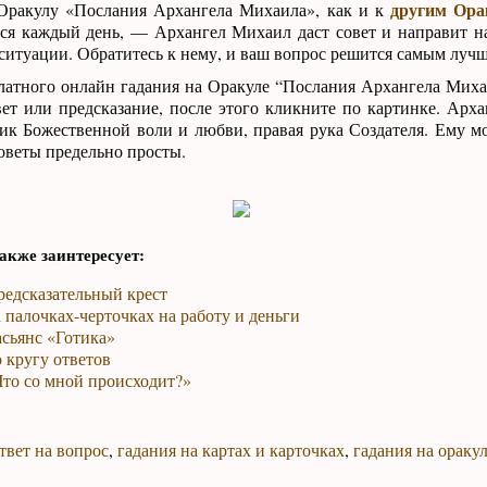
другим Ора
Оракулу «Послания Архангела Михаила», как и к
ся каждый день, — Архангел Михаил даст совет и направит н
итуации. Обратитесь к нему, и ваш вопрос решится самым лучш
латного онлайн гадания на Оракуле “Послания Архангела Миха
вет или предсказание, после этого кликните по картинке. Ар
ик Божественной воли и любви, правая рука Создателя. Ему 
советы предельно просты.
акже заинтересует:
редсказательный крест
 палочках-черточках на работу и деньги
сьянс «Готика»
 кругу ответов
Что со мной происходит?»
твет на вопрос
,
гадания на картах и карточках
,
гадания на ораку