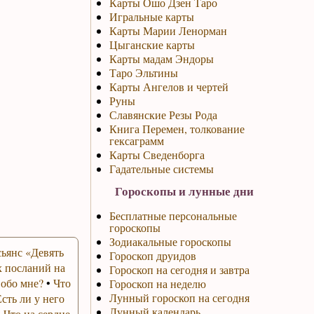
Карты Ошо Дзен Таро
Игральные карты
Карты Марии Ленорман
Цыганские карты
Карты мадам Эндоры
Таро Эльтины
Карты Ангелов и чертей
Руны
Славянские Резы Рода
Книга Перемен, толкование
гексаграмм
Карты Сведенборга
Гадательные системы
Гороскопы и лунные дни
Бесплатные персональные
гороскопы
Зодиакальные гороскопы
ьянс «Девять
Гороскоп друидов
 посланий на
Гороскоп на сегодня и завтра
 обо мне?
•
Что
Гороскоп на неделю
Лунный гороскоп на сегодня
Есть ли у него
Лунный календарь
•
Что на сердце