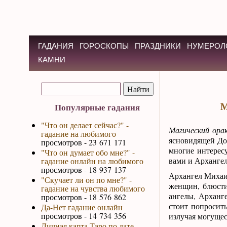
ГАДАНИЯ
ГОРОСКОПЫ
ПРАЗДНИКИ
НУМЕРОЛ
КАМНИ
М
Популярные гадания
"Что он делает сейчас?" -
Магический ора
гадание на любимого
ясновидящей До
просмотров - 23 671 171
многие интерес
"Что он думает обо мне?" -
вами и Арханге
гадание онлайн на любимого
просмотров - 18 937 137
Архангел Михаи
"Скучает ли он по мне?" -
женщин, блюсти
гадание на чувства любимого
ангелы, Арханг
просмотров - 18 576 862
стоит попросить
Да-Нет гадание онлайн
просмотров - 14 734 356
излучая могуще
Личная карта Таро по дате