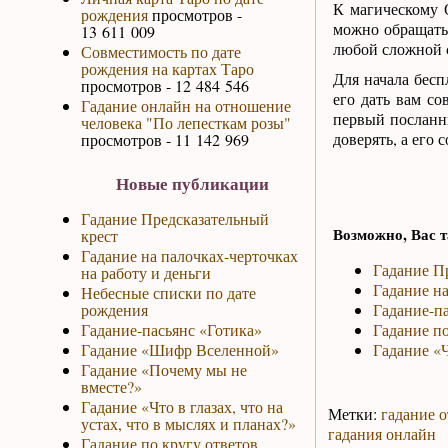
К магическому 
рождения
просмотров -
можно обращать
13 611 009
любой сложной с
Совместимость по дате
рождения на картах Таро
Для начала бесп
просмотров - 12 484 546
его дать вам со
Гадание онлайн на отношение
первый посланн
человека "По лепесткам розы"
доверять, а его 
просмотров - 11 142 969
Новые публикации
Гадание Предсказательный
Возможно, Вас т
крест
Гадание на палочках-черточках
Гадание П
на работу и деньги
Гадание на
Небесные списки по дате
рождения
Гадание-па
Гадание-пасьянс «Готика»
Гадание по
Гадание «Шифр Вселенной»
Гадание «
Гадание «Почему мы не
вместе?»
Гадание «Что в глазах, что на
Метки:
гадание о
устах, что в мыслях и планах?»
гадания онлайн
Гадание по кругу ответов