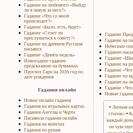
Гадание на любимого «Выйду
ли я замуж за него?»
Гадание «Что со мной
происходит?»
Гадание «Было, есть, будет»
Гадание «Стоит ли
Гадание Пред
прислушаться к совету?»
Гадание на па
Гадание на древнем Русском
Небесные спи
пасьянсе
Гадание-пась
Гадание «Девять недель»
Гадание «Ши
Новогоднее гадание-
Гадание на р
предсказание на бумажках
Гадание «Что 
Прогноз Таро на 2026 год по
Гадание по к
дате рождения
Гадание на л
Гадание «Что
Гадания онлайн
Новые гадани
Новые онлайн гадания
Гадания на игральных картах
•
Личная ка
Гадания Ангелы и Черти
стопок»
•
К
Пасьянсы гадания онлайн
каждый день
Гадания на монетах
он чувствуе
Гадания по рунам
другая?
•
Вс