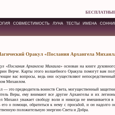
БЕСПЛАТНЫЕ
ОГИЯ
СОВМЕСТИМОСТЬ
ЛУНА
ТЕСТЫ
ИМЕНА
СОННИ
агический Оракул «Послания Архангела Михаил
кул «Послания Архангела Михаила»
основан на книге духовного
рин Верче. Карты этого волшебного Оракула помогут вам пол
ующие вас вопросы, ведь они осуществляют непосредственны
лом Михаилом.
л — это предводитель воинств Света, могущественный защитни
тель Веры, ему внимают все другие Архангелы и их легионы
ел Михаил уважает свободу воли и никогда не вмешивается в
 его о помощи, обратиться к нему с просьбой, и он надолго ос
ственную положительную энергию Света и Добра.