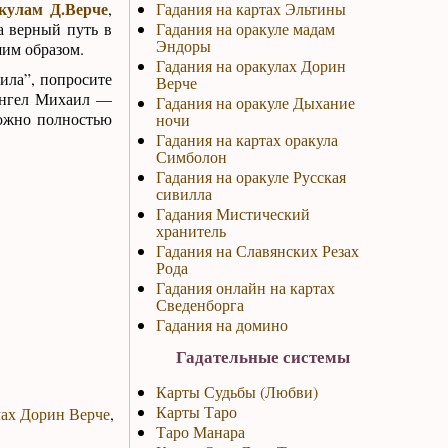
кулам Д.Верче
,
Гадания на картах Эльтины
а верный путь в
Гадания на оракуле мадам
Эндоры
им образом.
Гадания на оракулах Дорин
ила”, попросите
Верче
хангел Михаил —
Гадания на оракуле Дыхание
можно полностью
ночи
Гадания на картах оракула
Симболон
Гадания на оракуле Русская
сивилла
Гадания Мистический
хранитель
Гадания на Славянских Резах
Рода
Гадания онлайн на картах
Сведенборга
Гадания на домино
Гадательные системы
Карты Судьбы (Любви)
Карты Таро
лах Дорин Верче
,
Таро Манара