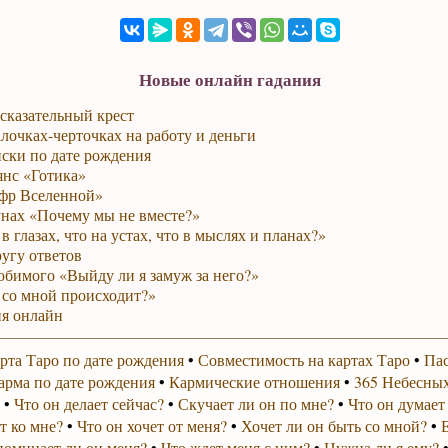
Новые онлайн гадания
сказательный крест
лочках-черточках на работу и деньги
ски по дате рождения
янс «Готика»
фр Вселенной»
унах «Почему мы не вместе?»
в глазах, что на устах, что в мыслях и планах?»
ругу ответов
юбимого «Выйду ли я замуж за него?»
 со мной происходит?»
я онлайн
рта Таро по дате рождения
•
Совместимость на картах Таро
•
Пас
арма по дате рождения
•
Кармические отношения
•
365 Небесных
•
Что он делает сейчас?
•
Скучает ли он по мне?
•
Что он думает
т ко мне?
•
Что он хочет от меня?
•
Хочет ли он быть со мной?
•
поминает ли он меня?
•
Что ждет меня с ним?
•
Нужна ли я ему?