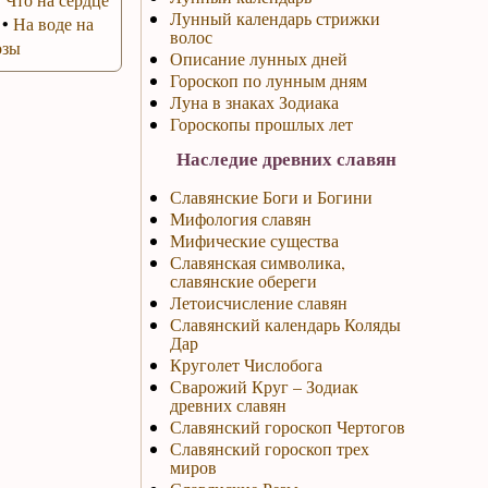
Лунный календарь стрижки
•
На воде на
волос
озы
Описание лунных дней
Гороскоп по лунным дням
Луна в знаках Зодиака
Гороскопы прошлых лет
Наследие древних славян
Славянские Боги и Богини
Мифология славян
Мифические существа
Славянская символика,
славянские обереги
Летоисчисление славян
Славянский календарь Коляды
Дар
Круголет Числобога
Сварожий Круг – Зодиак
древних славян
Славянский гороскоп Чертогов
Славянский гороскоп трех
миров