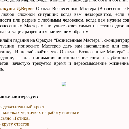
ракулы Д.Верче
, Оракул Вознесенные Мастера (Вознесенные
 любой сложной ситуации: когда вам нездоровится, если 
ности или разрыв с любимым человеком, когда вам нужны со
ознесенным Мастерам, получите ответ самых известных духов
ша ситуация разрешится наилучшим образом.
нлайн гадания на Оракуле “Вознесенные Мастера”, сконцентрир
туации, попросите Мастеров дать вам наставление или сове
тинку. И не забывайте, что Оракул “Вознесенные Мастера” 
адание, — для понимания истинного значения и глубинного
етов, зачастую требуется время и переосмысление жизненн
ь.
акже заинтересует:
редсказательный крест
 палочках-черточках на работу и деньги
сьянс «Готика»
 кругу ответов