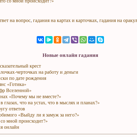
Что со мной происходит?»
твет на вопрос
,
гадания на картах и карточках
,
гадания на ораку
Новые онлайн гадания
сказательный крест
лочках-черточках на работу и деньги
ски по дате рождения
янс «Готика»
фр Вселенной»
унах «Почему мы не вместе?»
в глазах, что на устах, что в мыслях и планах?»
ругу ответов
юбимого «Выйду ли я замуж за него?»
 со мной происходит?»
я онлайн