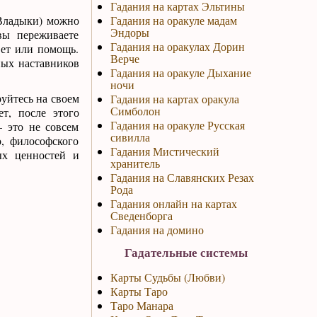
Гадания на картах Эльтины
 Владыки) можно
Гадания на оракуле мадам
Эндоры
вы переживаете
Гадания на оракулах Дорин
вет или помощь.
Верче
ных наставников
Гадания на оракуле Дыхание
ночи
уйтесь на своем
Гадания на картах оракула
Симболон
т, после этого
Гадания на оракуле Русская
– это не совсем
сивилла
, философского
Гадания Мистический
ых ценностей и
хранитель
Гадания на Славянских Резах
Рода
Гадания онлайн на картах
Сведенборга
Гадания на домино
Гадательные системы
Карты Судьбы (Любви)
Карты Таро
Таро Манара