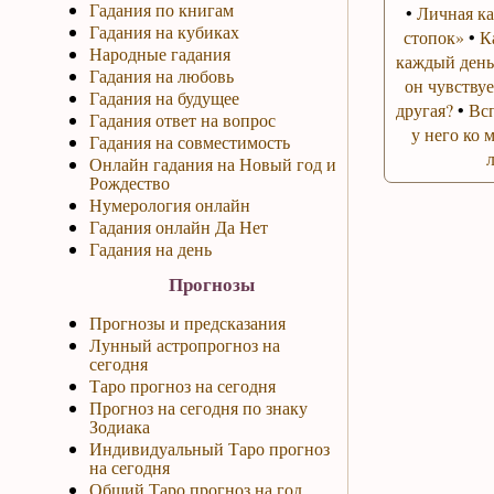
Гадания по книгам
•
Личная ка
Гадания на кубиках
стопок»
•
К
Народные гадания
каждый день
Гадания на любовь
он чувствуе
Гадания на будущее
другая?
•
Вс
Гадания ответ на вопрос
у него ко 
Гадания на совместимость
Онлайн гадания на Новый год и
Рождество
Нумерология онлайн
Гадания онлайн Да Нет
Гадания на день
Прогнозы
Прогнозы и предсказания
Лунный астропрогноз на
сегодня
Таро прогноз на сегодня
Прогноз на сегодня по знаку
Зодиака
Индивидуальный Таро прогноз
на сегодня
Общий Таро прогноз на год