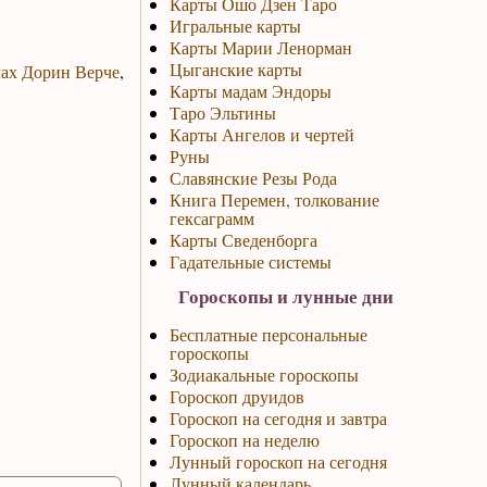
Карты Ошо Дзен Таро
Игральные карты
Карты Марии Ленорман
Цыганские карты
лах Дорин Верче
,
Карты мадам Эндоры
Таро Эльтины
Карты Ангелов и чертей
Руны
Славянские Резы Рода
Книга Перемен, толкование
гексаграмм
Карты Сведенборга
Гадательные системы
Гороскопы и лунные дни
Бесплатные персональные
гороскопы
Зодиакальные гороскопы
Гороскоп друидов
Гороскоп на сегодня и завтра
Гороскоп на неделю
Лунный гороскоп на сегодня
Лунный календарь