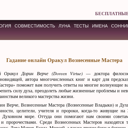
БЕСПЛАТНЫЕ
ОГИЯ
СОВМЕСТИМОСТЬ
ЛУНА
ТЕСТЫ
ИМЕНА
СОННИ
Гадание онлайн Оракул Вознесенные Мастера
й Оракул Дорин Верче (Doreen Virtue)
— доктора философ
сновидящей, автора многочисленных книг и карт для предск
астера» поможет вам получить ответы на многие волнующие ва
епить силу духа, преодолеть любые жизненные проблемы и нев
аинствам великого мастерства жизни.
рин Верче, Вознесенные Мастера (Вознесенные Владыки) и Ду
чности, целители, учителя и пророки, когда-то живущие на 
 Духовном мире. Оттуда они помогают нам своими советам
 и пророчествами. Среди Вознесенных Мастеров находятся т
исус, Дева Мария, Будда, Моисей, а также другие боги и богини.