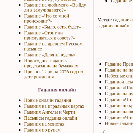
Гадание «
Гадание на любимого «Выйду
ли я замуж за него?»
Гадание «Что со мной
Метки:
гадание о
происходит?»
гадания онлайн
Гадание «Было, есть, будет»
Гадание «Стоит ли
прислушаться к совету?»
Гадание на древнем Русском
пасьянсе
Гадание «Девять недель»
Новогоднее гадание-
Гадание Пред
предсказание на бумажках
Гадание на па
Прогноз Таро на 2026 год по
Небесные спи
дате рождения
Гадание-пась
Гадание «Ши
Гадания онлайн
Гадание на р
Гадание «Что 
Новые онлайн гадания
Гадание по к
Гадания на игральных картах
Гадание на л
Гадания Ангелы и Черти
Гадание «Что
Пасьянсы гадания онлайн
Новые гадани
Гадания на монетах
Гадания по рунам