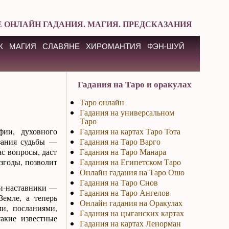
 ОНЛАЙН ГАДАНИЯ. МАГИЯ. ПРЕДСКАЗАНИЯ
К
МАГИЯ
СЛАВЯНЕ
ХИРОМАНТИЯ
ФЭН-ШУЙ
Гадания на Таро и оракулах
Таро онлайн
Гадания на универсальном
Таро
ии, духовного
Гадания на картах Таро Тота
азания судьбы —
Гадания на Таро Варго
с вопросы, даст
Гадания на Таро Манара
згоды, позволит
Гадания на Египетском Таро
Онлайн гадания на Таро Ошо
Гадания на Таро Снов
хи-наставники —
Гадания на Таро Ангелов
Земле, а теперь
Онлайн гадания на Оракулах
и, посланиями,
Гадания на цыганских картах
акие известные
Гадания на картах Ленорман