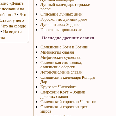
ьянс «Девять
Лунный календарь стрижки
 посланий на
волос
Описание лунных дней
 обо мне?
•
Что
Гороскоп по лунным дням
Есть ли у него
Луна в знаках Зодиака
•
Что на сердце
Гороскопы прошлых лет
•
На воде на
озы
Наследие древних славян
Славянские Боги и Богини
Мифология славян
Мифические существа
Славянская символика,
славянские обереги
Летоисчисление славян
Славянский календарь Коляды
Дар
Круголет Числобога
Сварожий Круг – Зодиак
древних славян
Славянский гороскоп Чертогов
Славянский гороскоп трех
миров