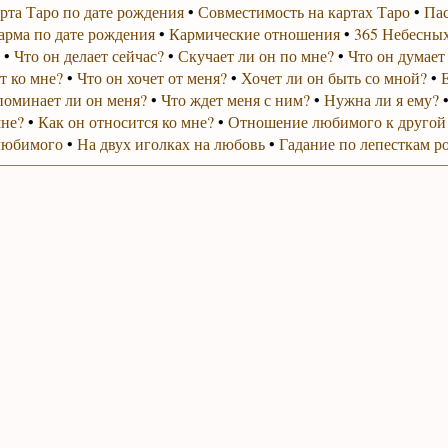
рта Таро по дате рождения
•
Совместимость на картах Таро
•
Пас
арма по дате рождения
•
Кармические отношения
•
365 Небесных
•
Что он делает сейчас?
•
Скучает ли он по мне?
•
Что он думает
т ко мне?
•
Что он хочет от меня?
•
Хочет ли он быть со мной?
•
поминает ли он меня?
•
Что ждет меня с ним?
•
Нужна ли я ему?
мне?
•
Как он относится ко мне?
•
Отношение любимого к другой
любимого
•
На двух иголках на любовь
•
Гадание по лепесткам р