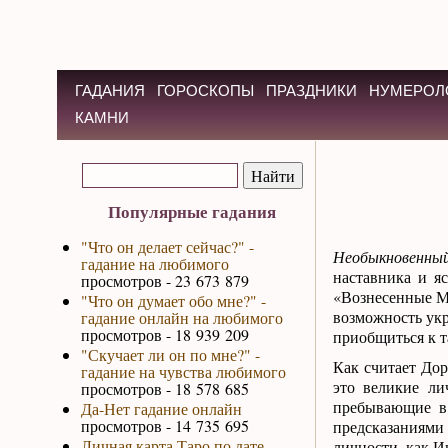
ГАДАНИЯ
ГОРОСКОПЫ
ПРАЗДНИКИ
НУМЕРОЛ
КАМНИ
Популярные гадания
"Что он делает сейчас?" -
Необыкновенны
гадание на любимого
наставника и я
просмотров - 23 673 879
«Вознесенные М
"Что он думает обо мне?" -
возможность укр
гадание онлайн на любимого
просмотров - 18 939 209
приобщиться к т
"Скучает ли он по мне?" -
Как считает До
гадание на чувства любимого
это великие ли
просмотров - 18 578 685
пребывающие в
Да-Нет гадание онлайн
просмотров - 14 735 695
предсказаниями
Личная карта Таро по дате
личности, как И