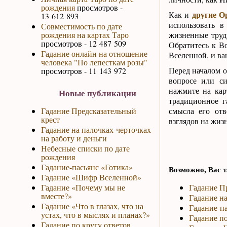
рождения
просмотров -
другие О
Как и
13 612 893
использовать в
Совместимость по дате
рождения на картах Таро
жизненные труд
просмотров - 12 487 509
Обратитесь к В
Гадание онлайн на отношение
Вселенной, и ва
человека "По лепесткам розы"
Перед началом о
просмотров - 11 143 972
вопросе или си
нажмите на кар
Новые публикации
традиционное г
Гадание Предсказательный
смысла его отв
крест
взглядов на жизн
Гадание на палочках-черточках
на работу и деньги
Небесные списки по дате
рождения
Гадание-пасьянс «Готика»
Возможно, Вас т
Гадание «Шифр Вселенной»
Гадание «Почему мы не
Гадание П
вместе?»
Гадание на
Гадание «Что в глазах, что на
Гадание-па
устах, что в мыслях и планах?»
Гадание по
Гадание по кругу ответов