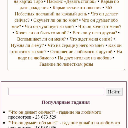
на картах Таро
•
Пасьянс «Девять стопок»
•
Карма по
дате рождения
•
Кармические отношения
•
365
Небесных посланий на каждый день
•
Что он делает
сейчас?
•
Скучает ли он по мне?
•
Что он думает обо
мне?
•
Что он чувствует ко мне?
•
Что он хочет от меня?
•
Хочет ли он быть со мной?
•
Есть ли у него другая?
•
Вспоминает ли он меня?
•
Что ждет меня с ним?
•
Нужна ли я ему?
•
Что на сердце у него ко мне?
•
Как он
относится ко мне?
•
Отношение любимого к другой
•
На
воде на любимого
•
На двух иголках на любовь
•
Гадание по лепесткам розы
Популярные гадания
"Что он делает сейчас?" - гадание на любимого
просмотров - 23 673 529
"Что он думает обо мне?" - гадание онлайн на любимого
просмотров - 18 938 936