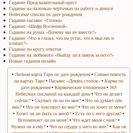
Гадание Предсказательный крест
Гадание на палочках-черточках на работу и деньги
Небесные списки по дате рождения
Гадание-пасьянс «Готика»
Гадание «Шифр Вселенной»
Гадание на рунах «Почему мы не вместе?»
Гадание «Что в глазах, что на устах, что в мыслях и
планах?»
Гадание по кругу ответов
Гадание на любимого «Выйду ли я замуж за него?»
Новые гадания онлайн
•
Личная карта Таро по дате рождения
•
Совместимость
на картах Таро
•
Пасьянс «Девять стопок»
•
Карма по
дате рождения
•
Кармические отношения
•
365
Небесных посланий на каждый день
•
Что он делает
сейчас?
•
Скучает ли он по мне?
•
Что он думает обо
мне?
•
Что он чувствует ко мне?
•
Что он хочет от меня?
•
Хочет ли он быть со мной?
•
Есть ли у него другая?
•
Вспоминает ли он меня?
•
Что ждет меня с ним?
•
Нужна ли я ему?
•
Что на сердце у него ко мне?
•
Как он
относится ко мне?
•
Отношение любимого к другой
•
На