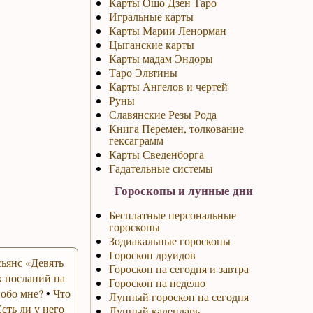
Карты Ошо Дзен Таро
Игральные карты
Карты Марии Ленорман
Цыганские карты
Карты мадам Эндоры
Таро Эльтины
Карты Ангелов и чертей
Руны
Славянские Резы Рода
Книга Перемен, толкование
гексаграмм
Карты Сведенборга
Гадательные системы
Гороскопы и лунные дни
Бесплатные персональные
гороскопы
Зодиакальные гороскопы
Гороскоп друидов
ьянс «Девять
Гороскоп на сегодня и завтра
 посланий на
Гороскоп на неделю
 обо мне?
•
Что
Лунный гороскоп на сегодня
Есть ли у него
Лунный календарь