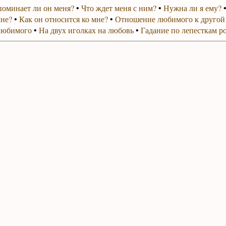
поминает ли он меня?
•
Что ждет меня с ним?
•
Нужна ли я ему?
мне?
•
Как он относится ко мне?
•
Отношение любимого к другой
любимого
•
На двух иголках на любовь
•
Гадание по лепесткам р