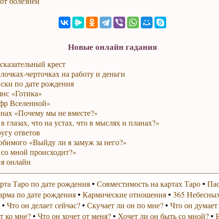
от болезней
Новые онлайн гадания
сказательный крест
лочках-черточках на работу и деньги
ски по дате рождения
янс «Готика»
фр Вселенной»
унах «Почему мы не вместе?»
в глазах, что на устах, что в мыслях и планах?»
ругу ответов
юбимого «Выйду ли я замуж за него?»
 со мной происходит?»
я онлайн
рта Таро по дате рождения
•
Совместимость на картах Таро
•
Пас
арма по дате рождения
•
Кармические отношения
•
365 Небесных
•
Что он делает сейчас?
•
Скучает ли он по мне?
•
Что он думает
т ко мне?
•
Что он хочет от меня?
•
Хочет ли он быть со мной?
•