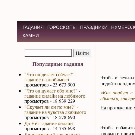
ГАДАНИЯ
ГОРОСКОПЫ
ПРАЗДНИКИ
НУМЕРОЛ
КАМНИ
Популярные гадания
"Что он делает сейчас?" -
Чтобы излечиться
гадание на любимого
подойти к одному
просмотров - 23 673 900
"Что он думает обо мне?" -
«Как опадут с 
гадание онлайн на любимого
сбыться, как вр
просмотров - 18 939 229
"Скучает ли он по мне?" -
На протяжении м
гадание на чувства любимого
просмотров - 18 578 690
Да-Нет гадание онлайн
Чтобы избавить
просмотров - 14 735 698
кровью и произн
Личная карта Таро по дате