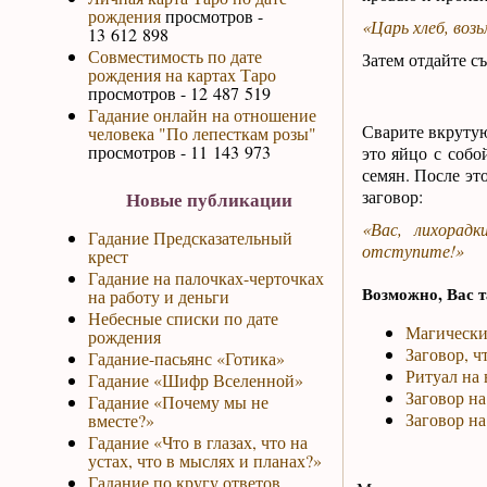
рождения
просмотров -
«Царь хлеб, возь
13 612 898
Совместимость по дате
Затем отдайте съ
рождения на картах Таро
просмотров - 12 487 519
Гадание онлайн на отношение
Сварите вкрутую
человека "По лепесткам розы"
просмотров - 11 143 973
это яйцо с собо
семян. После эт
заговор:
Новые публикации
«Вас, лихорад
Гадание Предсказательный
отступите!»
крест
Гадание на палочках-черточках
Возможно, Вас т
на работу и деньги
Небесные списки по дате
Магически
рождения
Заговор, 
Гадание-пасьянс «Готика»
Ритуал на 
Гадание «Шифр Вселенной»
Заговор на
Гадание «Почему мы не
Заговор на
вместе?»
Гадание «Что в глазах, что на
устах, что в мыслях и планах?»
Гадание по кругу ответов