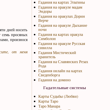
Гадания на картах Эльтины
Гадания на оракуле мадам
Эндоры
Гадания на оракулах Дорин
Верче
Гадания на оракуле Дыхание
ночи
яти дней носить
Гадания на картах оракула
т семь просяных
Симболон
енами, произнося
Гадания на оракуле Русская
сивилла
усите, от меня
Гадания Мистический
хранитель
Гадания на Славянских Резах
Рода
Гадания онлайн на картах
Сведенборга
Гадания на домино
Гадательные системы
Карты Судьбы (Любви)
Карты Таро
Таро Манара