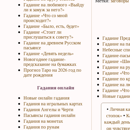
Метки:
заговоры 
Гадание на любимого «Выйду
ли я замуж за него?»
Гадание «Что со мной
происходит?»
Гадание «Было, есть, будет»
Гадание «Стоит ли
прислушаться к совету?»
Гадание Пред
Гадание на древнем Русском
Гадание на па
пасьянсе
Небесные спи
Гадание «Девять недель»
Гадание-пась
Новогоднее гадание-
Гадание «Ши
предсказание на бумажках
Гадание на р
Прогноз Таро на 2026 год по
Гадание «Что 
дате рождения
Гадание по к
Гадание на л
Гадания онлайн
Гадание «Что
Новые гадани
Новые онлайн гадания
Гадания на игральных картах
•
Личная ка
Гадания Ангелы и Черти
Пасьянсы гадания онлайн
стопок»
•
К
Гадания на монетах
каждый день
Гадания по рунам
он чувствуе