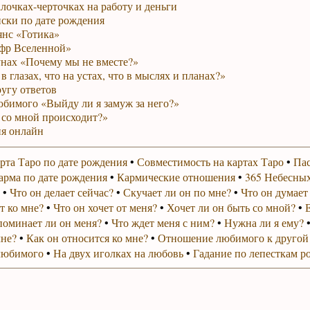
лочках-черточках на работу и деньги
ски по дате рождения
янс «Готика»
фр Вселенной»
унах «Почему мы не вместе?»
в глазах, что на устах, что в мыслях и планах?»
ругу ответов
юбимого «Выйду ли я замуж за него?»
 со мной происходит?»
я онлайн
рта Таро по дате рождения
•
Совместимость на картах Таро
•
Пас
арма по дате рождения
•
Кармические отношения
•
365 Небесных
•
Что он делает сейчас?
•
Скучает ли он по мне?
•
Что он думает
т ко мне?
•
Что он хочет от меня?
•
Хочет ли он быть со мной?
•
поминает ли он меня?
•
Что ждет меня с ним?
•
Нужна ли я ему?
мне?
•
Как он относится ко мне?
•
Отношение любимого к другой
любимого
•
На двух иголках на любовь
•
Гадание по лепесткам р