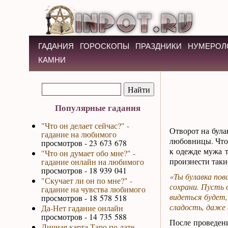
ГАДАНИЯ
ГОРОСКОПЫ
ПРАЗДНИКИ
НУМЕРОЛ
КАМНИ
Популярные гадания
"Что он делает сейчас?" -
Отворот на була
гадание на любимого
любовницы. Чтоб
просмотров - 23 673 678
к одежде мужа т
"Что он думает обо мне?" -
произнести таки
гадание онлайн на любимого
просмотров - 18 939 041
«Ты булавка повс
"Скучает ли он по мне?" -
сохрани. Пусть 
гадание на чувства любимого
видеться будет,
просмотров - 18 578 518
сладость, даже 
Да-Нет гадание онлайн
просмотров - 14 735 588
После проведен
Личная карта Таро по дате