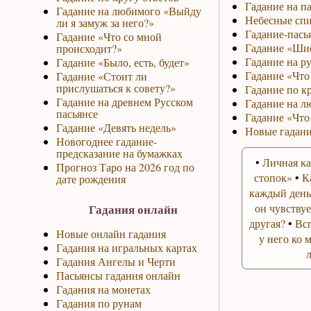
Гадание на па
Гадание на любимого «Выйду
Небесные спи
ли я замуж за него?»
Гадание-пась
Гадание «Что со мной
Гадание «Ши
происходит?»
Гадание на р
Гадание «Было, есть, будет»
Гадание «Что 
Гадание «Стоит ли
прислушаться к совету?»
Гадание по к
Гадание на древнем Русском
Гадание на л
пасьянсе
Гадание «Что
Гадание «Девять недель»
Новые гадани
Новогоднее гадание-
предсказание на бумажках
•
Личная ка
Прогноз Таро на 2026 год по
стопок»
•
К
дате рождения
каждый день
Гадания онлайн
он чувствуе
другая?
•
Вс
Новые онлайн гадания
у него ко 
Гадания на игральных картах
Гадания Ангелы и Черти
Пасьянсы гадания онлайн
Гадания на монетах
Гадания по рунам