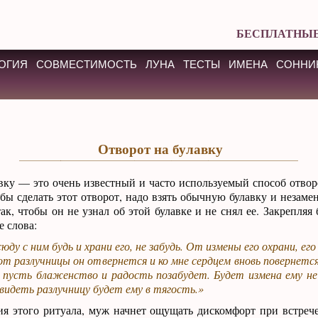
БЕСПЛАТНЫЕ
ОГИЯ
СОВМЕСТИМОСТЬ
ЛУНА
ТЕСТЫ
ИМЕНА
СОННИ
Отворот на булавку
вку — это очень известный и часто используемый способ отво
ы сделать этот отворот, надо взять обычную булавку и незамен
ак, чтобы он не узнал об этой булавке и не снял ее. Закрепляя 
е слова:
юду с ним будь и храни его, не забудь. От измены его охрани, его
от разлучницы он отвернется и ко мне сердцем вновь повернется
 пусть блаженство и радость позабудет. Будет измена ему не 
видеть разлучницу будет ему в тягость.»
ия этого ритуала, муж начнет ощущать дискомфорт при встреч