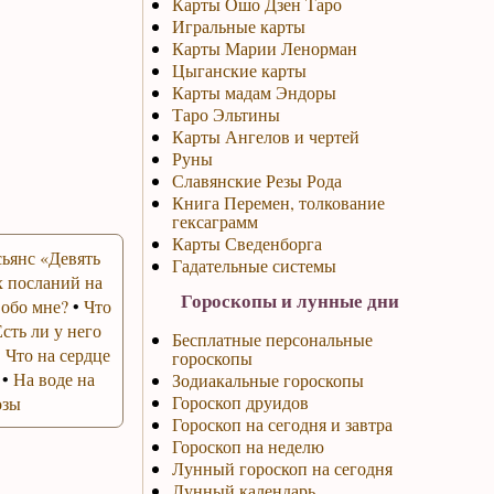
Карты Ошо Дзен Таро
Игральные карты
Карты Марии Ленорман
Цыганские карты
Карты мадам Эндоры
Таро Эльтины
Карты Ангелов и чертей
Руны
Славянские Резы Рода
Книга Перемен, толкование
гексаграмм
Карты Сведенборга
ьянс «Девять
Гадательные системы
 посланий на
Гороскопы и лунные дни
 обо мне?
•
Что
Есть ли у него
Бесплатные персональные
•
Что на сердце
гороскопы
•
На воде на
Зодиакальные гороскопы
Гороскоп друидов
озы
Гороскоп на сегодня и завтра
Гороскоп на неделю
Лунный гороскоп на сегодня
Лунный календарь