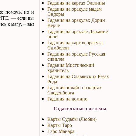
Гадания на картах Эльтины
Гадания на оракуле мадам
ко помочь, но и
Эндоры
НИТЕ, — если вы
Гадания на оракулах Дорин
вы
ись к магу, –
Верче
Гадания на оракуле Дыхание
ночи
Гадания на картах оракула
Симболон
Гадания на оракуле Русская
сивилла
Гадания Мистический
хранитель
Гадания на Славянских Резах
Рода
Гадания онлайн на картах
Сведенборга
Гадания на домино
Гадательные системы
Карты Судьбы (Любви)
Карты Таро
Таро Манара