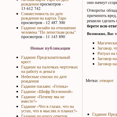
они начнут ссори
рождения
просмотров -
13 612 742
Отвороты облад
Совместимость по дате
причинить вред,
рождения на картах Таро
решили сделать 
просмотров - 12 487 300
берете всю отв
Гадание онлайн на отношение
человека "По лепесткам розы"
Возможно, Вас т
просмотров - 11 143 890
Магически
Новые публикации
Заговор, 
Ритуал на 
Гадание Предсказательный
Заговор на
крест
Заговор на
Гадание на палочках-черточках
на работу и деньги
Небесные списки по дате
Метки:
отворот
рождения
Гадание-пасьянс «Готика»
Гадание «Шифр Вселенной»
Гадание «Почему мы не
вместе?»
Гадание «Что в глазах, что на
устах, что в мыслях и планах?»
Гадание Пред
Гадание по кругу ответов