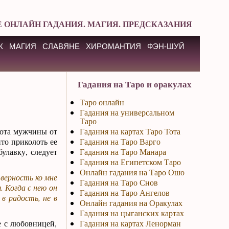
 ОНЛАЙН ГАДАНИЯ. МАГИЯ. ПРЕДСКАЗАНИЯ
К
МАГИЯ
СЛАВЯНЕ
ХИРОМАНТИЯ
ФЭН-ШУЙ
Гадания на Таро и оракулах
Таро онлайн
Гадания на универсальном
Таро
рота мужчины от
Гадания на картах Таро Тота
то приколоть ее
Гадания на Таро Варго
булавку, следует
Гадания на Таро Манара
Гадания на Египетском Таро
Онлайн гадания на Таро Ошо
 верность ко мне
Гадания на Таро Снов
. Когда с нею он
Гадания на Таро Ангелов
в радость, не в
Онлайн гадания на Оракулах
Гадания на цыганских картах
е с любовницей,
Гадания на картах Ленорман